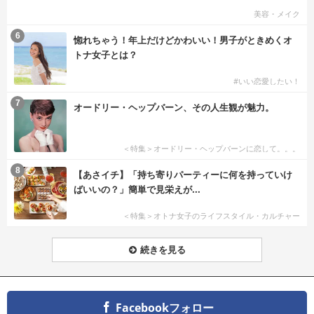
美容・メイク
6
惚れちゃう！年上だけどかわいい！男子がときめくオ
トナ女子とは？
#いい恋愛したい！
7
オードリー・ヘップバーン、その人生観が魅力。
＜特集＞オードリー・ヘップバーンに恋して。。。
8
【あさイチ】「持ち寄りパーティーに何を持っていけ
ばいいの？」簡単で見栄えが...
＜特集＞オトナ女子のライフスタイル・カルチャー
続きを見る
Facebookフォロー