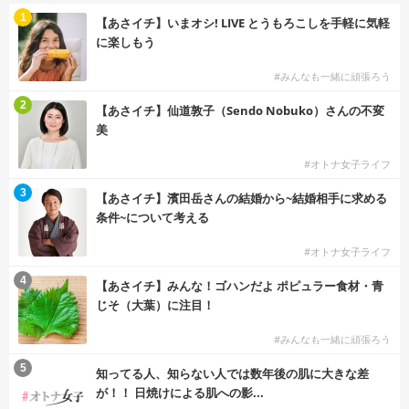
1
【あさイチ】いまオシ! LIVE とうもろこしを手軽に気軽
に楽しもう
#みんなも一緒に頑張ろう
2
【あさイチ】仙道敦子（Sendo Nobuko）さんの不変
美
#オトナ女子ライフ
3
【あさイチ】濱田岳さんの結婚から~結婚相手に求める
条件~について考える
#オトナ女子ライフ
4
【あさイチ】みんな！ゴハンだよ ポピュラー食材・青
じそ（大葉）に注目！
#みんなも一緒に頑張ろう
5
知ってる人、知らない人では数年後の肌に大きな差
が！！ 日焼けによる肌への影...