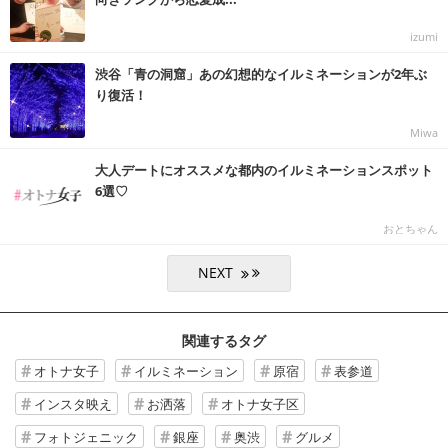
izumi
渋谷「青の洞窟」あの幻想的なイルミネーションが2年ぶ
り復活！
Miwa
大人デートにオススメな都内のイルミネーションスポット
6選♡
おとちゃん
関連するタグ
オトナ女子
イルミネーション
原宿
表参道
インスタ映え
お洒落
オトナ女子区
フォトジェニック
銀座
奥渋
グルメ