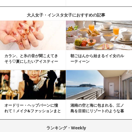
「シナモン」で若返り！
らしをする
大人女子・インスタ女子におすすめの記事
カラン、と氷の音が聞こえてき
朝ごはんから始まるイイ女のル
そう♡夏にしたいアイスティー
ーティーン
ネイル
オードリー・ヘップバーンに憧
湘南の空と海に包まれる、江ノ
れて！メイク&ファッションまと
島を目前にリゾートのような暮
め
らしをする
ランキング・Weekly