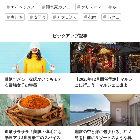
エイベックス
隠れ家カフェ
クリスマス
冬
恵比寿
女子会
カフェ巡り
都内
カフェ
ピックアップ記事
贅沢すぎる！彼氏がいてもモテ
【2025年12月開催予定】マルシ
る最強女子の特徴
ェに行こう！マルシェに出よ
う！湘南マルシ...
血液サラサラ！美肌・薄毛にも
湘南の空と海に包まれる、江ノ
効果アリ♪世界最古のスパイス
島を目前にリゾートのような暮