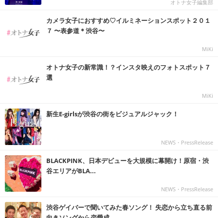
オトナ女子編集部
カメラ女子におすすめ♡イルミネーションスポット２０１
７ 〜表参道＊渋谷〜
MiKi
オトナ女子の新常識！？インスタ映えのフォトスポット７
選
MiKi
新生E-girlsが渋谷の街をビジュアルジャック！
NEWS・PressRelease
BLACKPINK、日本デビューを大規模に幕開け！原宿・渋
谷エリアがBLA...
NEWS・PressRelease
渋谷ゲイバーで聞いてみた春ソング！ 失恋から立ち直る前
向きソングから恋愛成...