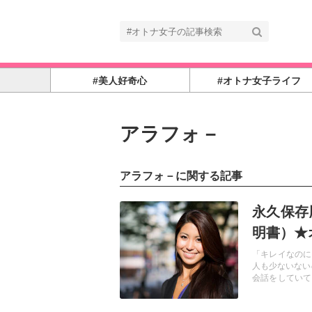
#美人好奇心
#オトナ女子ライフ
アラフォ－
アラフォ－に関する記事
記事を読む
永久保存
明書）★
「キレイなのに
人も少ないない
会話をしていて
しかし、実はあ
をご紹介します