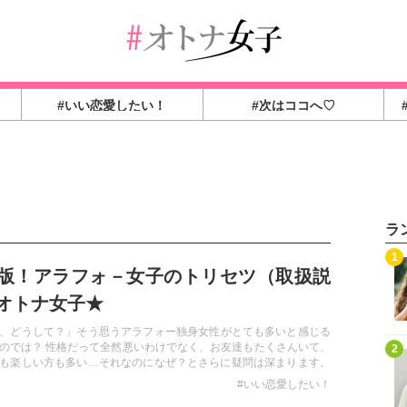
#いい恋愛したい！
#次はココへ♡
ラ
1
版！アラフォ－女子のトリセツ（取扱説
オトナ女子★
、どうして？」そう思うアラフォー独身女性がとても多いと感じる
のでは？ 性格だって全然悪いわけでなく、お友達もたくさんいて、
2
も楽しい方も多い…それなのになぜ？とさらに疑問は深まります。
るある！外見や表面上ではわからない、アラフォー独身女性の特徴
#いい恋愛したい！
。