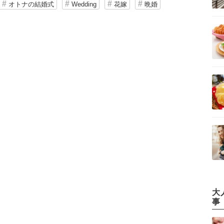
オトナの結婚式
Wedding
花嫁
晩婚
大
事