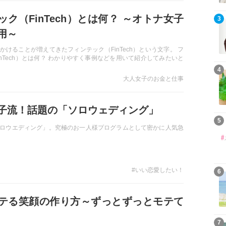
ック（FinTech）とは何？ ～オトナ女子
3
用～
かけることが増えてきたフィンテック（FinTech）という文字。 フ
inTech）とは何？ わかりやすく事例などを用いて紹介してみたいと
4
大人女子のお金と仕事
子流！話題の「ソロウェディング」
5
ロウエディング」。究極のお一人様プログラムとして密かに人気急
#いい恋愛したい！
6
テる笑顔の作り方～ずっとずっとモテて
7