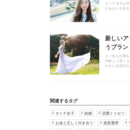
オトナ女子は何
があなたを好き
記事を読む
新しいア
うブラン
人一倍お仕事を
年齢より遅くな
やかに結婚式を
はず。せっかく
関連するタグ
オトナ女子
結婚
恋愛トリセツ
お金と正しく付き合う
資産運用