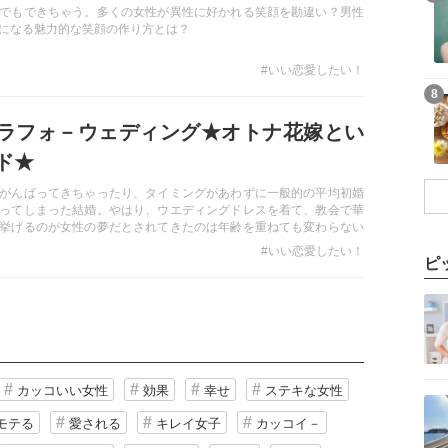
でもできちゃう。多くの女性が異性に好かれる笑顔を勘違い？男性
になる魅力的な笑顔の作り方とは？
#いい恋愛したい！
8
ラフォ－ウェディング★オトナ花嫁とい
ド★
がんばってきちゃったり、タイミングがあわずに一般的の平均初婚
ってしまった結婚。やはり、ウエディングドレスを着て、教会で華
挙げるのが女性の夢だとされてきたのは年齢を重ねても変わらない
なら、アラフォ－らしいカッコいいweddingをしちゃいましょう。
#いい恋愛したい！
ピ
カッコいい女性
効果
幸せ
ステキな女性
モテる
愛される
キレイ女子
カッコイ－