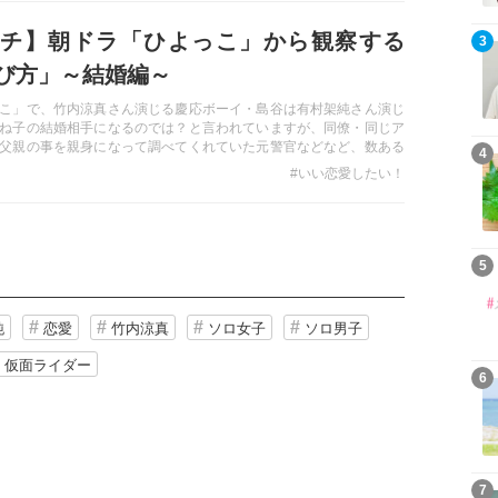
チ】朝ドラ「ひよっこ」から観察する
3
び方」～結婚編～
こ」で、竹内涼真さん演じる慶応ボーイ・島谷は有村架純さん演じ
ね子の結婚相手になるのでは？と言われていますが、同僚・同じア
父親の事を親身になって調べてくれていた元警官などなど、数ある
4
女はどうやってパートナーを選んでいくのでしょう？イチ視聴者が
#いい恋愛したい！
・妄想から各男子を打算的に勝手分析。ベストなパートナーは誰？
5
純
恋愛
竹内涼真
ソロ女子
ソロ男子
仮面ライダー
6
7