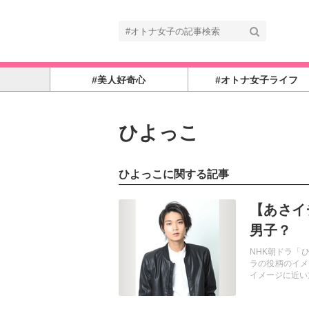
#美人好奇心
#オトナ女子ライフ
ひよっこ
ひよっこに関する記事
記事を読む
【あさイ
男子？
NHK朝ドラ「
ラの役柄のイメ
イメージに近い