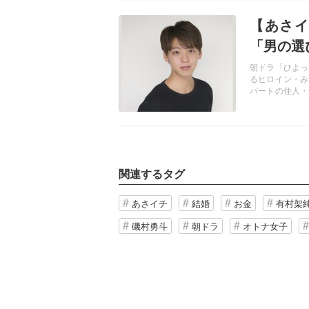
記事を読む
【あさイ
「男の選
朝ドラ「ひよっ
るヒロイン・み
パートの住人・
男子の中から彼
見たままの感想
関連するタグ
あさイチ
結婚
お金
有村架
磯村勇斗
朝ドラ
オトナ女子