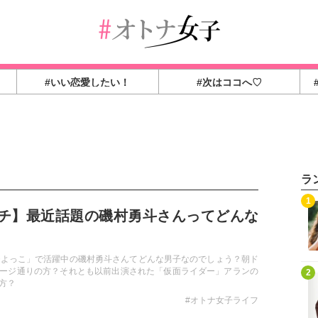
#いい恋愛したい！
#次はココへ♡
ラ
1
チ】最近話題の磯村勇斗さんってどんな
ひよっこ」で活躍中の磯村勇斗さんてどんな男子なのでしょう？朝ド
ージ通りの方？それとも以前出演された「仮面ライダー」アランの
2
方？
#オトナ女子ライフ