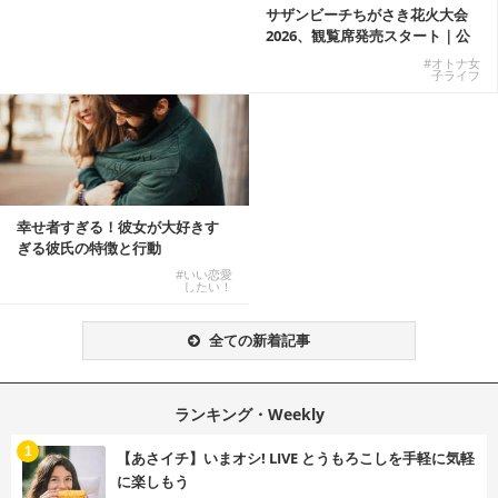
サザンビーチちがさき花火大会
2026、観覧席発売スタート｜公
式有料席と屋外...
#オトナ女
子ライフ
幸せ者すぎる！彼女が大好きす
ぎる彼氏の特徴と行動
#いい恋愛
したい！
全ての新着記事
ランキング・Weekly
1
【あさイチ】いまオシ! LIVE とうもろこしを手軽に気軽
に楽しもう