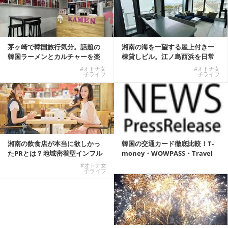
茅ヶ崎で韓国旅行気分。話題の
湘南の海を一望する屋上付き一
韓国ラーメンとカルチャーを楽
棟貸しビル。江ノ島西浜を日常
しむKOREAN ...
にできる特別な物件
#オトナ女
#オトナ女
子ライフ
子ライフ
湘南の飲食店が本当に欲しかっ
韓国の交通カード徹底比較！T-
たPRとは？地域密着型インフル
money・WOWPASS・Travel
エンサーサービス...
W...
#オトナ女
子ライフ