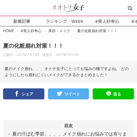
新着記事
ランキング・WEEK
#美人好奇心
#
#
HOME
#美人好奇心
美容・メイク
夏の化粧崩れ対策！！！
オ
ト
ナ
夏の化粧崩れ対策！！！
女
子
公開日：2017年7月17日
更新日：2017年7月17日
夏のメイク崩れ、、、オトナ女子にとっても悩みの種ですよね。 どの
ようにしたら崩れにくいメイクができるかまとめました！
シェア
ツイート
送る
目次
夏の汗ばむ季節、、、、メイク崩れにお悩みでは有りま