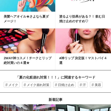
美髪ヘアオイル★さよなら夏ダ
塗るより効果がある？！ 飲む日
メージ！
焼け止めのすすめ♡
2WAY神コスメ！チークとリップ
#神リップ 決定版！マストバイ４
絶対買いの４選★
選
「夏の化粧崩れ対策！！！」
に関連するキーワード
メイク
メイク崩れ対策
日焼け止め
汗
美容
新着記事