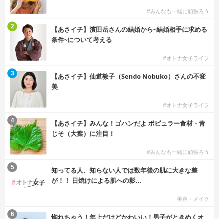
#みんなも一緒に頑張ろう
2
【あさイチ】濱田岳さんの結婚から~結婚相手に求める
条件~について考える
#オトナ女子ライフ
3
【あさイチ】仙道敦子（Sendo Nobuko）さんの不変
美
#オトナ女子ライフ
4
【あさイチ】みんな！ゴハンだよ ポピュラー食材・青
じそ（大葉）に注目！
#みんなも一緒に頑張ろう
5
知ってる人、知らない人では数年後の肌に大きな差
が！！ 日焼けによる肌への影...
美容・メイク
6
惚れちゃう！年上だけどかわいい！男子がときめくオ