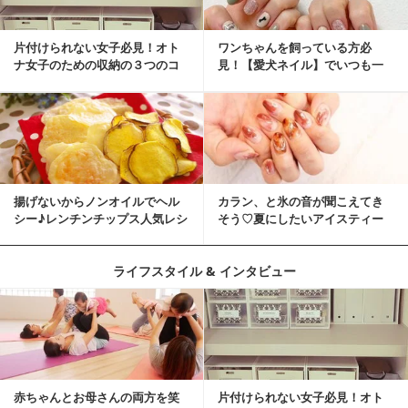
片付けられない女子必見！オト
ワンちゃんを飼っている方必
ナ女子のための収納の３つのコ
見！【愛犬ネイル】でいつも一
ツ
緒に♡
揚げないからノンオイルでヘル
カラン、と氷の音が聞こえてき
シー♪レンチンチップス人気レシ
そう♡夏にしたいアイスティー
ピ
ネイル
ライフスタイル & インタビュー
赤ちゃんとお母さんの両方を笑
片付けられない女子必見！オト