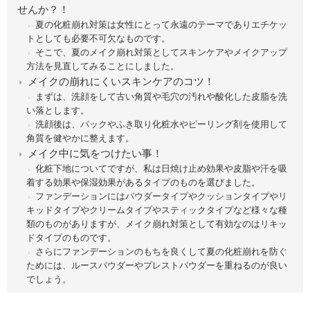
せんか？！
夏の化粧崩れ対策は女性にとって永遠のテーマでありエチケッ
トとしても必要不可欠なものです。
そこで、夏のメイク崩れ対策としてスキンケアやメイクアップ
方法を見直してみることにしました。
メイクの崩れにくいスキンケアのコツ！
まずは、洗顔をして古い角質や毛穴の汚れや酸化した皮脂を洗
い落とします。
洗顔後は、パックやふき取り化粧水やピーリング剤を使用して
角質を健やかに整えます。
メイク中に気をつけたい事！
化粧下地についてですが、私は日焼け止め効果や皮脂や汗を吸
着する効果や保湿効果があるタイプのものを選びました。
ファンデーションにはパウダータイプやクッションタイプやリ
キッドタイプやクリームタイプやスティックタイプなど様々な種
類のものがありますが、メイク崩れ対策として有効なのはリキッ
ドタイプのものです。
さらにファンデーションのもちを良くして夏の化粧崩れを防ぐ
ためには、ルースパウダーやプレストパウダーを重ねるのが良い
でしょう。