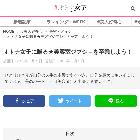
新着記事
ランキング・WEEK
#美人好奇心
#
#
HOME
#美人好奇心
美容・メイク
オ
オトナ女子に贈る★美容室ジプシ－を卒業しよう！
ト
ナ
女
子
オトナ女子に贈る★美容室ジプシ－を卒業しよう！
公開日：2016年11月21日
更新日：2016年11月21日
ひとりひとりが自分の人生の主役であるべき。自分を最大にキレイにし
てくれる、美のパートナ－（美容師）と出会えますように。
シェア
ツイート
送る
目次