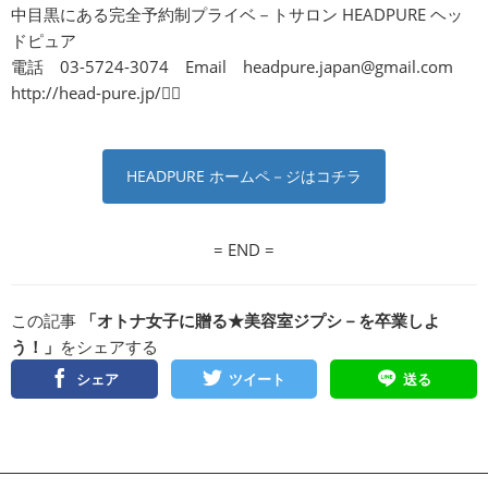
中目黒にある完全予約制プライベ－トサロン HEADPURE ヘッ
ドピュア
電話 03-5724-3074 Email
headpure.japan@gmail.com
http://head-pure.jp/
HEADPURE ホームペ－ジはコチラ
= END =
この記事
「オトナ女子に贈る★美容室ジプシ－を卒業しよ
う！」
をシェアする
シェア
ツイート
送る