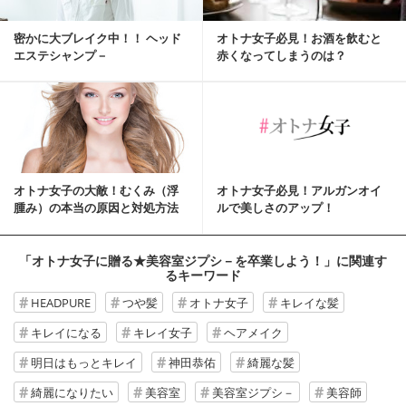
密かに大ブレイク中！！ ヘッド
オトナ女子必見！お酒を飲むと
エステシャンプ－
赤くなってしまうのは？
オトナ女子の大敵！むくみ（浮
オトナ女子必見！アルガンオイ
腫み）の本当の原因と対処方法
ルで美しさのアップ！
のコツ
「オトナ女子に贈る★美容室ジプシ－を卒業しよう！」
に関連す
るキーワード
HEADPURE
つや髪
オトナ女子
キレイな髪
キレイになる
キレイ女子
ヘアメイク
明日はもっとキレイ
神田恭佑
綺麗な髪
綺麗になりたい
美容室
美容室ジプシ－
美容師