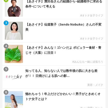
【あさイチ】濱田岳さんの結婚から~結婚相手に求める
条件~について考える
#オトナ女子ライフ
3
【あさイチ】仙道敦子（Sendo Nobuko）さんの不変
美
#オトナ女子ライフ
4
【あさイチ】みんな！ゴハンだよ ポピュラー食材・青
じそ（大葉）に注目！
#みんなも一緒に頑張ろう
5
知ってる人、知らない人では数年後の肌に大きな差
が！！ 日焼けによる肌への影...
美容・メイク
6
惚れちゃう！年上だけどかわいい！男子がときめくオ
トナ女子とは？
#いい恋愛したい！