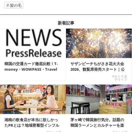
髪の毛
新着記事
韓国の交通カード徹底比較！T-
サザンビーチちがさき花火大会
money・WOWPASS・Travel
2026、観覧席発売スタート｜公
W...
式有料席と屋外...
#オトナ女
子ライフ
湘南の飲食店が本当に欲しかっ
茅ヶ崎で韓国旅行気分。話題の
たPRとは？地域密着型インフル
韓国ラーメンとカルチャーを楽
エンサーサービス...
しむKOREAN ...