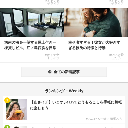
#オトナ女
#オトナ女
子ライフ
子ライフ
湘南の海を一望する屋上付き一
幸せ者すぎる！彼女が大好きす
棟貸しビル。江ノ島西浜を日常
ぎる彼氏の特徴と行動
にできる特別な物件
#オトナ女
#いい恋愛
子ライフ
したい！
全ての新着記事
ランキング・Weekly
1
【あさイチ】いまオシ! LIVE とうもろこしを手軽に気軽
に楽しもう
#みんなも一緒に頑張ろう
2