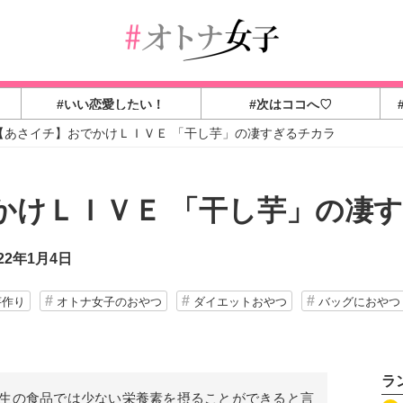
#いい恋愛したい！
#次はココへ♡
【あさイチ】おでかけＬＩＶＥ 「干し芋」の凄すぎるチカラ
かけＬＩＶＥ 「干し芋」の凄
22年1月4日
芋作り
オトナ女子のおやつ
ダイエットおやつ
バッグにおやつ
ラ
生の食品では少ない栄養素を摂ることができると言