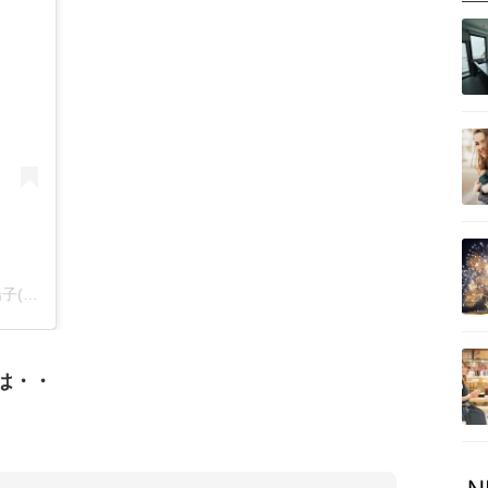
Little Kitchen⭐︎ママが輝く食育教室/岡田陽子(@yoko_okada269)がシェアした投稿
は・・