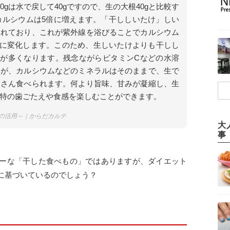
0gは水で戻して40gですので、生の大根40gと比較す
カルシウムは5倍に増えます。「干ししいたけ」しい
まれており、これが紫外線を浴びることでカルシウム
Dに変化します。このため、生しいたけよりも干しし
量が多くなります。残念ながらビタミンCなどの水溶
すが、カルシウムなどのミネラルはそのままで、生で
くさん食べられます。何より旨味、甘みが凝縮し、生
特の歯ごたえや食感を楽しむことができます。
の活用～｜からだカルテ
大
事
ーな「干した食べもの」ではありますが、ダイエット
に基づいているのでしょう？