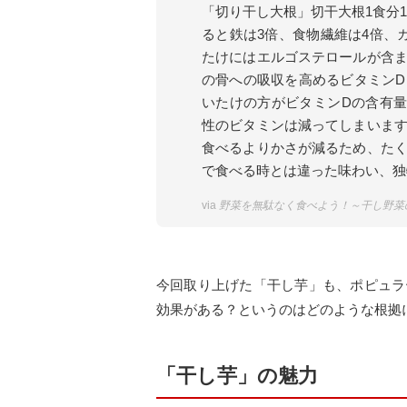
「切り干し大根」切干大根1食分1
ると鉄は3倍、食物繊維は4倍、
たけにはエルゴステロールが含
の骨への吸収を高めるビタミン
いたけの方がビタミンDの含有
性のビタミンは減ってしまいま
食べるよりかさが減るため、た
で食べる時とは違った味わい、独
via
野菜を無駄なく食べよう！～干し野菜
今回取り上げた「干し芋」も、ポピュラ
効果がある？というのはどのような根拠
「干し芋」の魅力