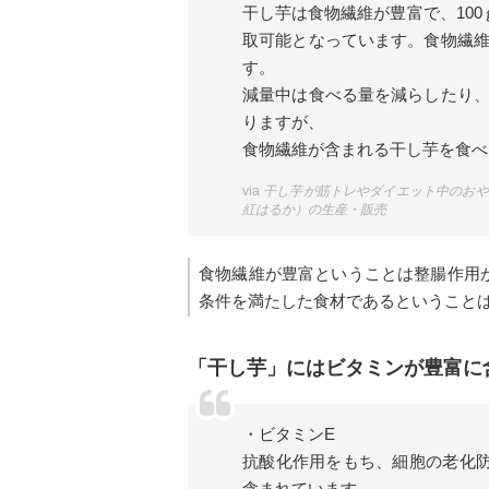
干し芋は食物繊維が豊富で、100
取可能となっています。食物繊
す。
減量中は食べる量を減らしたり
りますが、
食物繊維が含まれる干し芋を食べ
via
干し芋が筋トレやダイエット中のおや
紅はるか）の生産・販売
食物繊維が豊富ということは整腸作用
条件を満たした食材であるということ
「干し芋」にはビタミンが豊富に
・ビタミンE
抗酸化作用をもち、細胞の老化
含まれています。