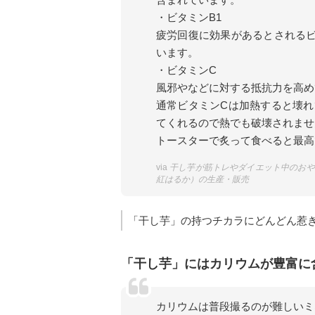
・ビタミンB1
疲労回復に効果があるとされるビ
います。
・ビタミンC
風邪やなどに対する抵抗力を高め
通常ビタミンCは加熱すると壊
てくれるので熱でも破壊されませ
トースターで炙って食べると最高
via
干し芋が筋トレやダイエット中のおや
紅はるか）の生産・販売
「干し芋」の持つチカラにどんどん惹
「干し芋」にはカリウムが豊富に
カリウムは普段撮るのが難しいミ