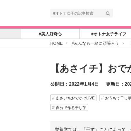
#美人好奇心
#オトナ女子ライフ
#
HOME
#みんなも一緒に頑張ろう
オ
ト
ナ
女
子
【あさイチ】おで
公開日：2022年1月4日
更新日：20
あさいちおでかけLIVE
おうちで干し
自分で作る干し芋
栄養学では、「干す」ことによって、