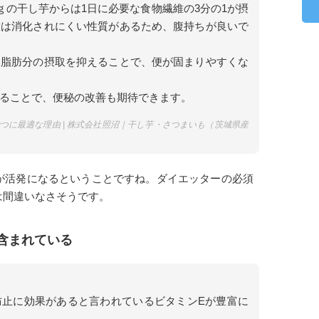
ｇの干し芋からは1日に必要な食物繊維の3分の1が摂
維は消化されにくい性質があるため、腹持ちが良いで
、脂肪分の摂取を抑えることで、便が固まりやすくな
ることで、便秘の改善も期待できます。
つに最適な理由 | 株式会社照沼｜干し芋・さつまいも（茨城県産
が活発になるということですね。ダイエッターの必須
は間違いなさそうです。
含まれている
防止に効果があると言われているビタミンEが豊富に