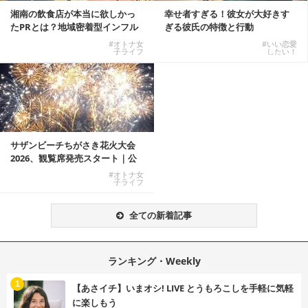
湘南の飲食店が本当に欲しかっ
幸せ者すぎる！彼女が大好きす
たPRとは？地域密着型インフル
ぎる彼氏の特徴と行動
エンサーサービス...
#オトナ女
#いい恋愛
子ライフ
したい！
サザンビーチちがさき花火大会
2026、観覧席発売スタート｜公
式有料席と屋外...
#オトナ女
子ライフ
全ての新着記事
ランキング・Weekly
1
【あさイチ】いまオシ! LIVE とうもろこしを手軽に気軽
に楽しもう