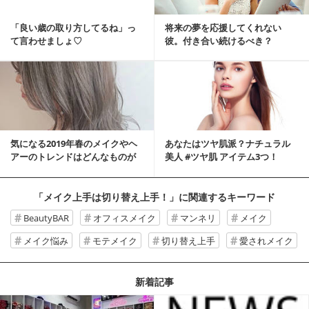
「良い歳の取り方してるね」っ
将来の夢を応援してくれない
て言わせましょ♡
彼。付き合い続けるべき？
気になる2019年春のメイクやヘ
あなたはツヤ肌派？ナチュラル
アーのトレンドはどんなものが
美人 #ツヤ肌 アイテム3つ！
おしゃれ？
「メイク上手は切り替え上手！」
に関連するキーワード
BeautyBAR
オフィスメイク
マンネリ
メイク
メイク悩み
モテメイク
切り替え上手
愛されメイク
新着記事