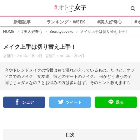
新着記事
ランキング・WEEK
#美人好奇心
#
#
HOME
#美人好奇心
BeautyLovers
メイク上手は切り替え上手！
オ
ト
ナ
メイク上手は切り替え上手！
女
子
公開日：2016年11月12日
更新日：2016年11月12日
今やトレンドメイクの情報は巷で溢れかえっているもの。だけど、オフ
ィスでのメイク、女友達、彼とのデートのメイク。 何がどう違うの？
同じじゃダメなの？とお悩みの方は多いはず。そのヒント教えます♡
シェア
ツイート
送る
目次