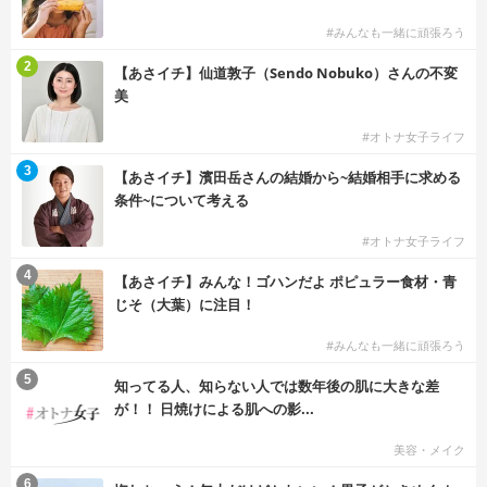
#みんなも一緒に頑張ろう
2
【あさイチ】仙道敦子（Sendo Nobuko）さんの不変
美
#オトナ女子ライフ
3
【あさイチ】濱田岳さんの結婚から~結婚相手に求める
条件~について考える
#オトナ女子ライフ
4
【あさイチ】みんな！ゴハンだよ ポピュラー食材・青
じそ（大葉）に注目！
#みんなも一緒に頑張ろう
5
知ってる人、知らない人では数年後の肌に大きな差
が！！ 日焼けによる肌への影...
美容・メイク
6