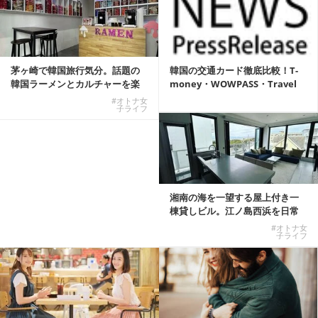
茅ヶ崎で韓国旅行気分。話題の
韓国の交通カード徹底比較！T-
韓国ラーメンとカルチャーを楽
money・WOWPASS・Travel
しむKOREAN ...
W...
#オトナ女
子ライフ
湘南の海を一望する屋上付き一
棟貸しビル。江ノ島西浜を日常
にできる特別な物件
#オトナ女
子ライフ