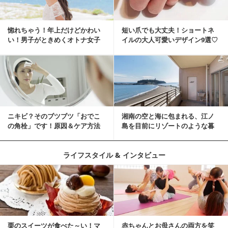
惚れちゃう！年上だけどかわい
短い爪でも大丈夫！ショートネ
い！男子がときめくオトナ女子
イルの大人可愛いデザイン9選♡
とは？
ニキビ？そのブツブツ「おでこ
湘南の空と海に包まれる、江ノ
の角栓」です！原因＆ケア方法
島を目前にリゾートのような暮
らしをする
ライフスタイル & インタビュー
栗のスイーツが食べた～い！マ
赤ちゃんとお母さんの両方を笑