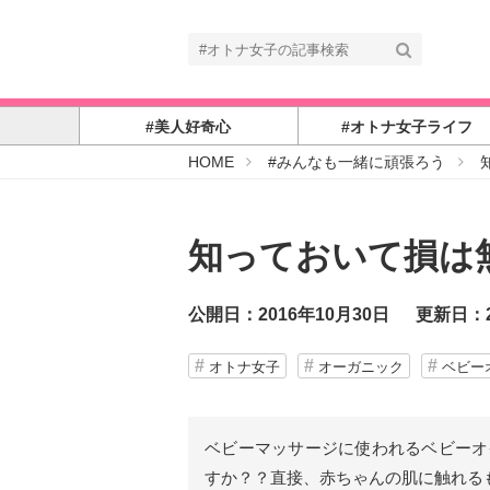
#美人好奇心
#オトナ女子ライフ
#
HOME
#みんなも一緒に頑張ろう
オ
ト
ナ
女
子
知っておいて損は
公開日：2016年10月30日
更新日：2
オトナ女子
オーガニック
ベビー
ベビーマッサージに使われるベビーオ
すか？？直接、赤ちゃんの肌に触れる