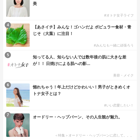
美
#オトナ女子ライフ
4
【あさイチ】みんな！ゴハンだよ ポピュラー食材・青
じそ（大葉）に注目！
#みんなも一緒に頑張ろう
5
知ってる人、知らない人では数年後の肌に大きな差
が！！ 日焼けによる肌への影...
美容・メイク
6
惚れちゃう！年上だけどかわいい！男子がときめくオ
トナ女子とは？
#いい恋愛したい！
7
オードリー・ヘップバーン、その人生観が魅力。
＜特集＞オードリー・ヘップバーンに恋して。。。