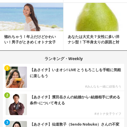
惚れちゃう！年上だけどかわい
あなたは大丈夫？女性に多い洋
い！男子がときめくオトナ女子
ナシ型！下半身太りの原因と対
とは？
策
ランキング・Weekly
1
【あさイチ】いまオシ! LIVE とうもろこしを手軽に気軽
に楽しもう
#みんなも一緒に頑張ろう
2
【あさイチ】濱田岳さんの結婚から~結婚相手に求める
条件~について考える
#オトナ女子ライフ
3
【あさイチ】仙道敦子（Sendo Nobuko）さんの不変