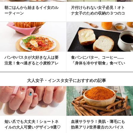
朝ごはんから始まるイイ女のル
片付けられない女子必見！オト
ーティーン
ナ女子のための収納の３つのコ
ツ
パンやパスタが大好きな人は要
食パンにバター、コーヒー……
注意！食べ過ぎると小麦粉アレ
「身体を冷やす朝食」食べてい
ルギーになるかも？
ませんか？
大人女子・インスタ女子におすすめの記事
短い爪でも大丈夫！ショートネ
血液サラサラ！美肌・薄毛にも
イルの大人可愛いデザイン9選♡
効果アリ♪世界最古のスパイス
「シナモン」で若返り！