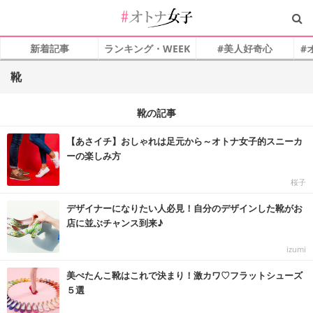
新着記事
ランキング・WEEK
#美人好奇心
#
靴
靴の記事
【あさイチ】おしゃれは足元から～オトナ女子的スニーカ
ーの楽しみ方
桜子
デザイナーになりたい人必見！自分のデザインした靴がお
店に並ぶチャンス到来♪
izumi
美ぺたんこ靴はこれで決まり！激カワ♡フラットシューズ
５選