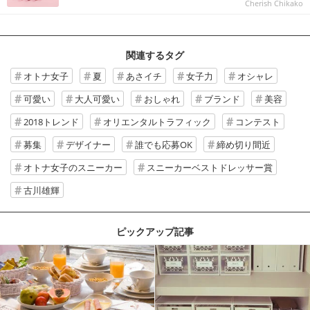
Cherish Chikako
関連するタグ
オトナ女子
夏
あさイチ
女子力
オシャレ
可愛い
大人可愛い
おしゃれ
ブランド
美容
2018トレンド
オリエンタルトラフィック
コンテスト
募集
デザイナー
誰でも応募OK
締め切り間近
オトナ女子のスニーカー
スニーカーベストドレッサー賞
古川雄輝
ピックアップ記事