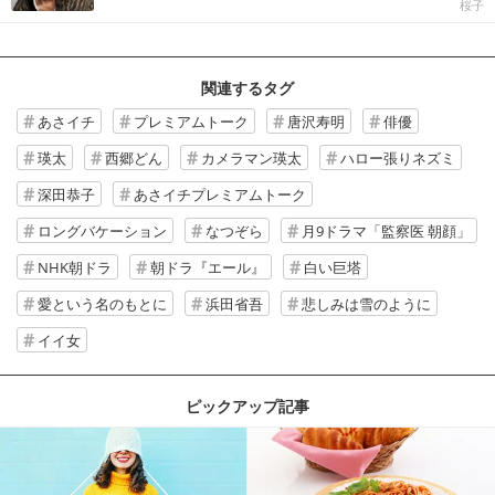
桜子
関連するタグ
あさイチ
プレミアムトーク
唐沢寿明
俳優
瑛太
西郷どん
カメラマン瑛太
ハロー張りネズミ
深田恭子
あさイチプレミアムトーク
ロングバケーション
なつぞら
月9ドラマ「監察医 朝顔」
NHK朝ドラ
朝ドラ『エール』
白い巨塔
愛という名のもとに
浜田省吾
悲しみは雪のように
イイ女
ピックアップ記事