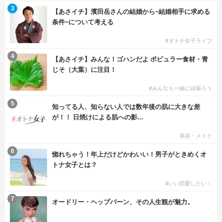
3
【あさイチ】濱田岳さんの結婚から~結婚相手に求める
条件~について考える
#オトナ女子ライフ
4
【あさイチ】みんな！ゴハンだよ ポピュラー食材・青
じそ（大葉）に注目！
#みんなも一緒に頑張ろう
5
知ってる人、知らない人では数年後の肌に大きな差
が！！ 日焼けによる肌への影...
美容・メイク
6
惚れちゃう！年上だけどかわいい！男子がときめくオ
トナ女子とは？
#いい恋愛したい！
7
オードリー・ヘップバーン、その人生観が魅力。