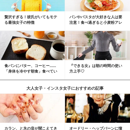
贅沢すぎる！彼氏がいてもモテ
パンやパスタが大好きな人は要
る最強女子の特徴
注意！食べ過ぎると小麦粉アレ
ルギーになるかも？
食パンにバター、コーヒー……
『できる女』は朝の時間の使い
「身体を冷やす朝食」食べてい
方上手♡
ませんか？
大人女子・インスタ女子におすすめの記事
カラン、と氷の音が聞こえてき
オードリー・ヘップバーンに憧