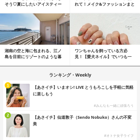
そう♡夏にしたいアイスティー
れて！メイク&ファッションまと
ネイル
め
湘南の空と海に包まれる、江ノ
ワンちゃんを飼っている方必
島を目前にリゾートのような暮
見！【愛犬ネイル】でいつも一
らしをする
緒に♡
ランキング・Weekly
1
【あさイチ】いまオシ! LIVE とうもろこしを手軽に気軽
に楽しもう
#みんなも一緒に頑張ろう
2
【あさイチ】仙道敦子（Sendo Nobuko）さんの不変
美
#オトナ女子ライフ