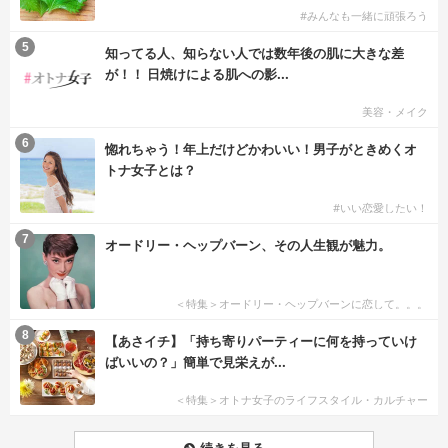
#みんなも一緒に頑張ろう
5
知ってる人、知らない人では数年後の肌に大きな差
が！！ 日焼けによる肌への影...
美容・メイク
6
惚れちゃう！年上だけどかわいい！男子がときめくオ
トナ女子とは？
#いい恋愛したい！
7
オードリー・ヘップバーン、その人生観が魅力。
＜特集＞オードリー・ヘップバーンに恋して。。。
8
【あさイチ】「持ち寄りパーティーに何を持っていけ
ばいいの？」簡単で見栄えが...
＜特集＞オトナ女子のライフスタイル・カルチャー
続きを見る