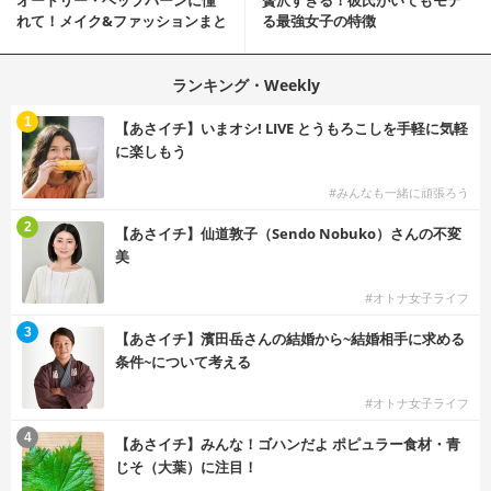
オードリー・ヘップバーンに憧
贅沢すぎる！彼氏がいてもモテ
れて！メイク&ファッションまと
る最強女子の特徴
め
ランキング・Weekly
1
【あさイチ】いまオシ! LIVE とうもろこしを手軽に気軽
に楽しもう
#みんなも一緒に頑張ろう
2
【あさイチ】仙道敦子（Sendo Nobuko）さんの不変
美
#オトナ女子ライフ
3
【あさイチ】濱田岳さんの結婚から~結婚相手に求める
条件~について考える
#オトナ女子ライフ
4
【あさイチ】みんな！ゴハンだよ ポピュラー食材・青
じそ（大葉）に注目！