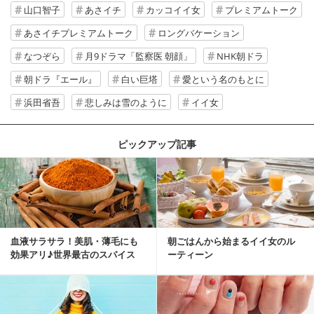
山口智子
あさイチ
カッコイイ女
プレミアムトーク
あさイチプレミアムトーク
ロングバケーション
なつぞら
月9ドラマ「監察医 朝顔」
NHK朝ドラ
朝ドラ『エール』
白い巨塔
愛という名のもとに
浜田省吾
悲しみは雪のように
イイ女
ピックアップ記事
血液サラサラ！美肌・薄毛にも
朝ごはんから始まるイイ女のル
効果アリ♪世界最古のスパイス
ーティーン
「シナモン」で若返り！