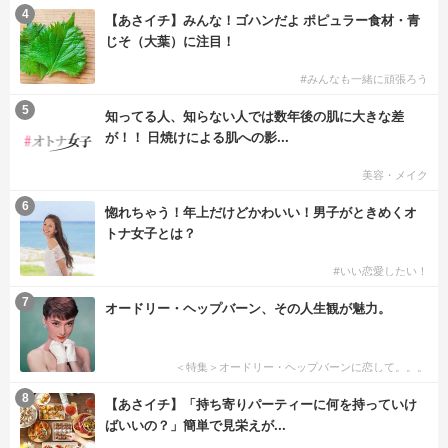
4
【あさイチ】みんな！ゴハンだよ ポピュラー食材・青
じそ（大葉）に注目！
#みんなも一緒に頑張ろう
5
知ってる人、知らない人では数年後の肌に大きな差
が！！ 日焼けによる肌への影...
美容・メイク
6
惚れちゃう！年上だけどかわいい！男子がときめくオ
トナ女子とは？
#いい恋愛したい！
7
オードリー・ヘップバーン、その人生観が魅力。
＜特集＞オードリー・ヘップバーンに恋して。。。
8
【あさイチ】「持ち寄りパーティーに何を持っていけ
ばいいの？」簡単で見栄えが...