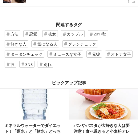
Erica
関連するタグ
方法
恋愛
彼女
カップル
2017秋
好きな人
気になる人
グレンチェック
タータンチェック
ミューズな女子
元彼
オトナ女子
彼
SNS
別れ
ピックアップ記事
ミネラルウォーターでダイエッ
パンやパスタが大好きな人は要
ト！「硬水」と「軟水」どっち
注意！食べ過ぎると小麦粉アレ
を選ぶ？
ルギーになるかも？