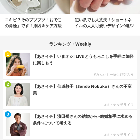
ニキビ？そのブツブツ「おでこ
短い爪でも大丈夫！ショートネ
の角栓」です！原因＆ケア方法
イルの大人可愛いデザイン9選♡
ランキング・Weekly
1
【あさイチ】いまオシ! LIVE とうもろこしを手軽に気軽
に楽しもう
#みんなも一緒に頑張ろう
2
【あさイチ】仙道敦子（Sendo Nobuko）さんの不変
美
#オトナ女子ライフ
3
【あさイチ】濱田岳さんの結婚から~結婚相手に求める
条件~について考える
#オトナ女子ライフ