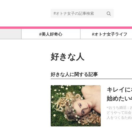
#美人好奇心
#オトナ女子ライフ
好きな人
好きな人に関する記事
記事を読む
キレイに
始めたい
<おうち婚活：
どうやって出会
人をつくるため