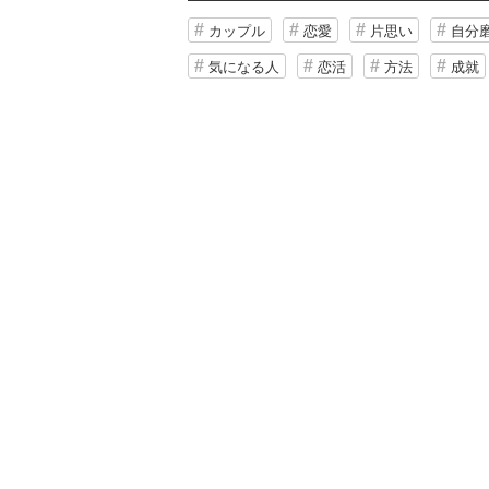
カップル
恋愛
片思い
自分
気になる人
恋活
方法
成就