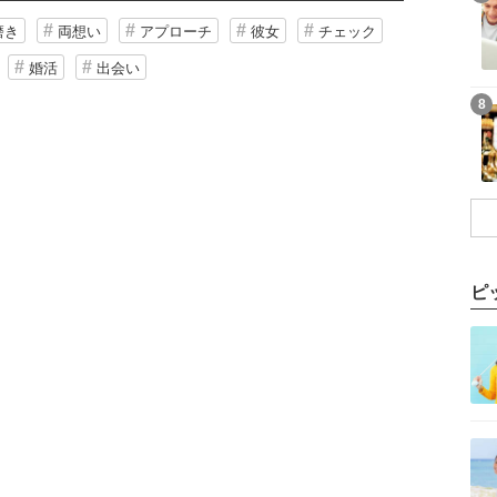
磨き
両想い
アプローチ
彼女
チェック
婚活
出会い
8
ピ