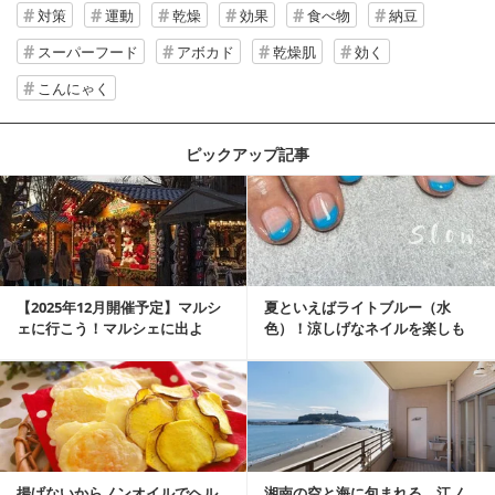
対策
運動
乾燥
効果
食べ物
納豆
スーパーフード
アボカド
乾燥肌
効く
こんにゃく
ピックアップ記事
【2025年12月開催予定】マルシ
夏といえばライトブルー（水
ェに行こう！マルシェに出よ
色）！涼しげなネイルを楽しも
う！湘南マルシ...
♡
揚げないからノンオイルでヘル
湘南の空と海に包まれる、江ノ