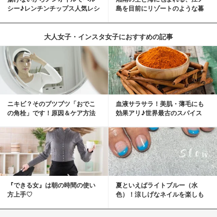
シー♪レンチンチップス人気レシ
島を目前にリゾートのような暮
ピ
らしをする
大人女子・インスタ女子におすすめの記事
ニキビ？そのブツブツ「おでこ
血液サラサラ！美肌・薄毛にも
の角栓」です！原因＆ケア方法
効果アリ♪世界最古のスパイス
「シナモン」で若返り！
『できる女』は朝の時間の使い
夏といえばライトブルー（水
方上手♡
色）！涼しげなネイルを楽しも
♡