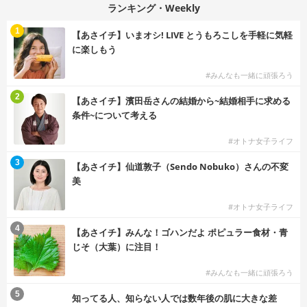
ランキング・Weekly
1
【あさイチ】いまオシ! LIVE とうもろこしを手軽に気軽
に楽しもう
#みんなも一緒に頑張ろう
2
【あさイチ】濱田岳さんの結婚から~結婚相手に求める
条件~について考える
#オトナ女子ライフ
3
【あさイチ】仙道敦子（Sendo Nobuko）さんの不変
美
#オトナ女子ライフ
4
【あさイチ】みんな！ゴハンだよ ポピュラー食材・青
じそ（大葉）に注目！
#みんなも一緒に頑張ろう
5
知ってる人、知らない人では数年後の肌に大きな差