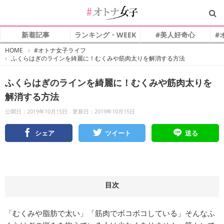
新着記事
ランキング・WEEK
#美人好奇心
#
#
HOME
#オトナ女子ライフ
オ
ふくらはぎのラインを綺麗に！むくみや筋肉太りを解消する方法
ト
ナ
女
子
ふくらはぎのラインを綺麗に！むくみや筋肉太りを
解消する方法
公開日：2019年10月15日
更新日：2019年10月15日
シェア
ツイート
送る
目次
「むくみや脂肪で太い」「筋肉でボコボコしている」そんなふ