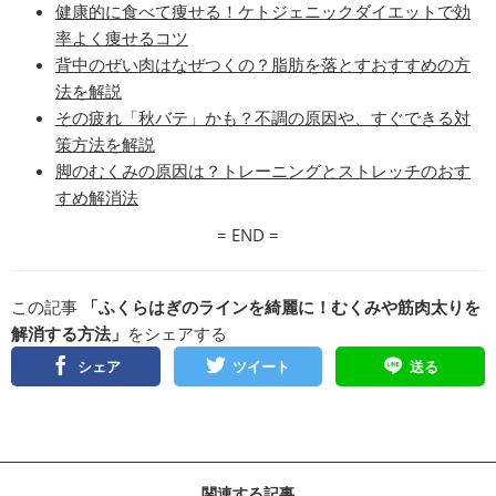
健康的に食べて痩せる！ケトジェニックダイエットで効
率よく痩せるコツ
背中のぜい肉はなぜつくの？脂肪を落とすおすすめの方
法を解説
その疲れ「秋バテ」かも？不調の原因や、すぐできる対
策方法を解説
脚のむくみの原因は？トレーニングとストレッチのおす
すめ解消法
= END =
この記事
「ふくらはぎのラインを綺麗に！むくみや筋肉太りを
解消する方法」
をシェアする
シェア
ツイート
送る
関連する記事