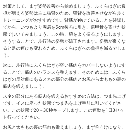
対策として、まず姿勢改善から始めましょう。ふくらはぎの負
担が増える姿勢は主に猫背のため、猫背を改善させながら歩く
トレーニングがおすすめです。背筋が伸びていることを確認し
てから、いつもより両肩を5cm後ろに引き、肩甲骨を寄せた状
態で歩いてみましょう。この時、腕をよく振るようにします。
そうすることで、歩行時の姿勢が矯正されます。姿勢が良くな
ると足の運びも変わるため、ふくらはぎへの負担も減るでしょ
う。
次に、歩行時にふくらはぎが弱い筋肉をカバーしないようにす
ることで、筋肉のバランスを整えます。そのためには、ふくら
はぎの反対側にあるスネの部分の筋肉とお尻から太ももの裏の
筋肉を鍛えましょう。
スネの部分にある筋肉を鍛えるおすすめの方法は、つま先上げ
です。イスに座った状態でつま先を上げ手前に引いてくださ
い。この状態で20～30秒キープします。この運動を1日3セッ
ト行ってください。
お尻と太ももの裏の筋肉も鍛えましょう。まず仰向けになり、