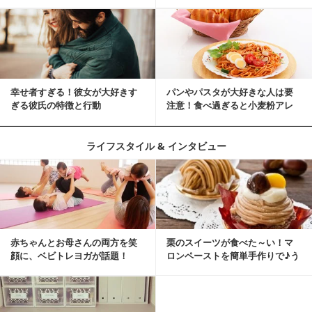
緒に♡
ピ
幸せ者すぎる！彼女が大好きす
パンやパスタが大好きな人は要
ぎる彼氏の特徴と行動
注意！食べ過ぎると小麦粉アレ
ルギーになるかも？
ライフスタイル & インタビュー
赤ちゃんとお母さんの両方を笑
栗のスイーツが食べた～い！マ
顔に、ベビトレヨガが話題！
ロンペーストを簡単手作りで♪う
ちカフェバンザイ！