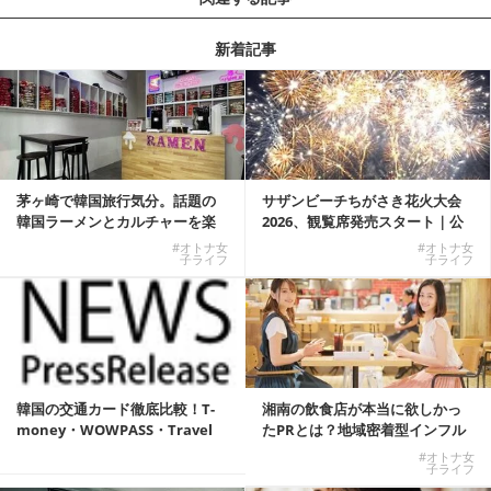
新着記事
茅ヶ崎で韓国旅行気分。話題の
サザンビーチちがさき花火大会
韓国ラーメンとカルチャーを楽
2026、観覧席発売スタート｜公
しむKOREAN ...
式有料席と屋外...
#オトナ女
#オトナ女
子ライフ
子ライフ
韓国の交通カード徹底比較！T-
湘南の飲食店が本当に欲しかっ
money・WOWPASS・Travel
たPRとは？地域密着型インフル
W...
エンサーサービス...
#オトナ女
子ライフ