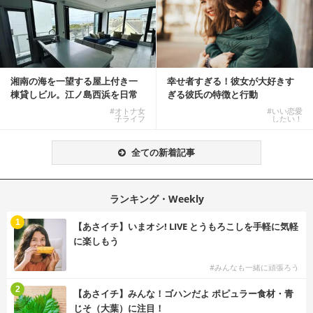
湘南の海を一望する屋上付き一
幸せ者すぎる！彼女が大好きす
棟貸しビル。江ノ島西浜を日常
ぎる彼氏の特徴と行動
にできる特別な物件
#オトナ女
#いい恋愛
子ライフ
したい！
全ての新着記事
ランキング・Weekly
1
【あさイチ】いまオシ! LIVE とうもろこしを手軽に気軽
に楽しもう
#みんなも一緒に頑張ろう
2
【あさイチ】みんな！ゴハンだよ ポピュラー食材・青
じそ（大葉）に注目！