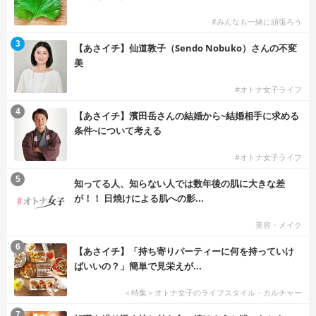
#みんなも一緒に頑張ろう
3
【あさイチ】仙道敦子（Sendo Nobuko）さんの不変
美
#オトナ女子ライフ
4
【あさイチ】濱田岳さんの結婚から~結婚相手に求める
条件~について考える
#オトナ女子ライフ
5
知ってる人、知らない人では数年後の肌に大きな差
が！！ 日焼けによる肌への影...
美容・メイク
6
【あさイチ】「持ち寄りパーティーに何を持っていけ
ばいいの？」簡単で見栄えが...
＜特集＞オトナ女子のライフスタイル・カルチャー
7