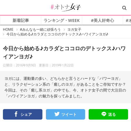
新着記事
ランキング・WEEK
#美人好奇心
#
#
HOME
#みんなも一緒に頑張ろう
ヨガ女子
オ
今日から始める♪カラダとココロのデトックス♪ハワイアンヨガ♪
ト
ナ
女
子
今日から始める♪カラダとココロのデトックス♪ハワ
イアンヨガ♪
公開日：2016年9月9日
更新日：2019年1月22日
ヨガには、運動量の多い、どちらかと言うとハードな「パワーヨガ」
と、リラクゼーション系の「癒しのヨガ」があることをご存知ですか？
今回は、その「癒し系ヨガ」の中でも、今、オトナ女子の間で大注目の
「ハワイアンヨガ」の魅力を探ってみました。
シェア
ツイート
送る