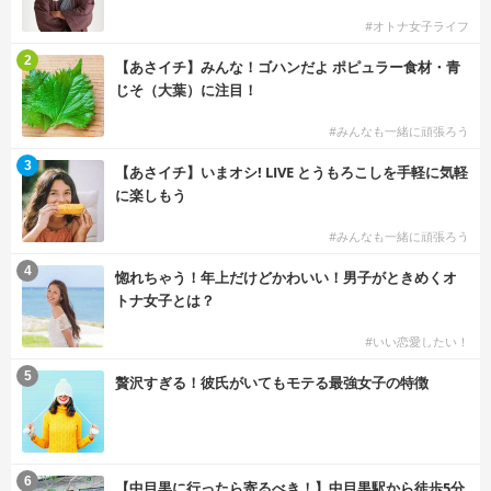
#オトナ女子ライフ
2
【あさイチ】みんな！ゴハンだよ ポピュラー食材・青
じそ（大葉）に注目！
#みんなも一緒に頑張ろう
3
【あさイチ】いまオシ! LIVE とうもろこしを手軽に気軽
に楽しもう
#みんなも一緒に頑張ろう
4
惚れちゃう！年上だけどかわいい！男子がときめくオ
トナ女子とは？
#いい恋愛したい！
5
贅沢すぎる！彼氏がいてもモテる最強女子の特徴
6
【中目黒に行ったら寄るべき！】中目黒駅から徒歩5分