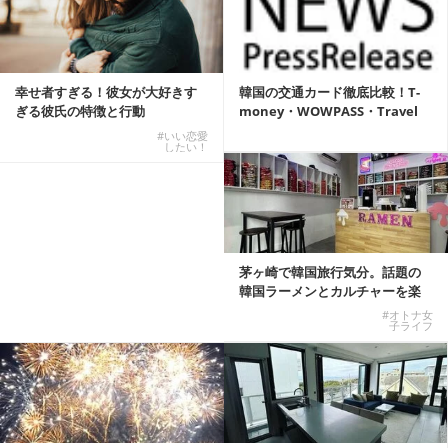
幸せ者すぎる！彼女が大好きす
韓国の交通カード徹底比較！T-
ぎる彼氏の特徴と行動
money・WOWPASS・Travel
W...
#いい恋愛
したい！
茅ヶ崎で韓国旅行気分。話題の
韓国ラーメンとカルチャーを楽
しむKOREAN ...
#オトナ女
子ライフ