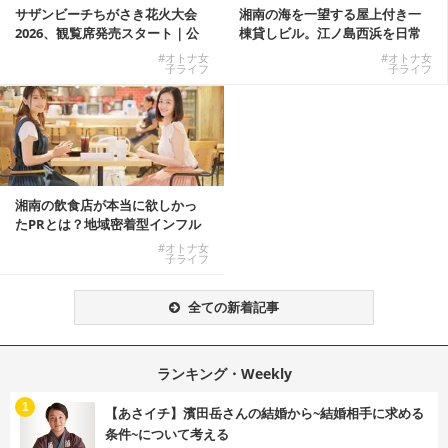
サザンビーチちがさき花火大会
湘南の海を一望する屋上付き一
2026、観覧席発売スタート｜公
棟貸しビル。江ノ島西浜を日常
式有料席と屋外...
にできる特別な物件
#オトナ女
#オトナ女
子ライフ
子ライフ
湘南の飲食店が本当に欲しかっ
たPRとは？地域密着型インフル
エンサーサービス...
#オトナ女
子ライフ
全ての新着記事
ランキング・Weekly
1
【あさイチ】濱田岳さんの結婚から~結婚相手に求める
条件~について考える