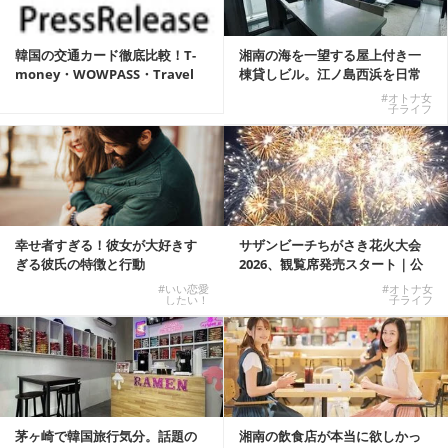
韓国の交通カード徹底比較！T-
湘南の海を一望する屋上付き一
money・WOWPASS・Travel
棟貸しビル。江ノ島西浜を日常
W...
にできる特別な物件
#オトナ女
子ライフ
幸せ者すぎる！彼女が大好きす
サザンビーチちがさき花火大会
ぎる彼氏の特徴と行動
2026、観覧席発売スタート｜公
式有料席と屋外...
#いい恋愛
#オトナ女
したい！
子ライフ
茅ヶ崎で韓国旅行気分。話題の
湘南の飲食店が本当に欲しかっ