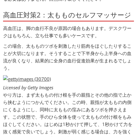
高血圧対策2：太もものセルフマッサージ
高血圧は、脚の血行不良が原因の場合もあります。デスクワー
クはもちろん、立ち仕事でも多いケースです。
この場合、太もものツボを刺激したり筋肉をほぐしたりするこ
とが大切になります。そうすることで下半身から上半身への血
流が良くなり、結果的に全身の血行促進効果が生まれるでしょ
う。
Licensed by Getty Images
やり方は、まず太ももの付け根を手の親指とその他の指で上か
ら挟むようにつかんでください。この時、親指が太ももの内側
にくるようにし、同時に太ももの窪みにあるツボを押さえま
す。この状態で、手のひら全体を使って太ももの付け根をもみ
ほぐしてください。はじめは1秒かけて押して、1秒かけて力を
抜く感覚で良いでしょう。刺激が弱く感じる場合は、力を強く