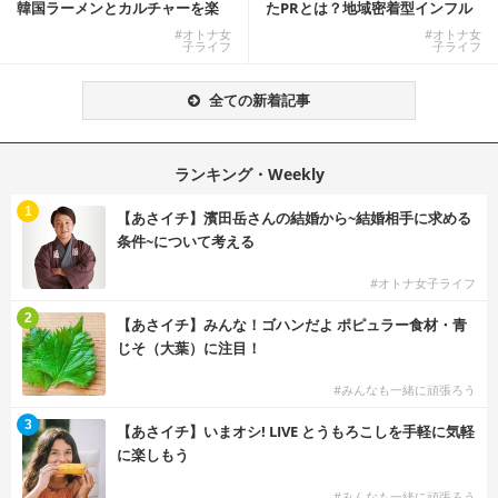
韓国ラーメンとカルチャーを楽
たPRとは？地域密着型インフル
しむKOREAN ...
エンサーサービス...
#オトナ女
#オトナ女
子ライフ
子ライフ
全ての新着記事
ランキング・Weekly
1
【あさイチ】濱田岳さんの結婚から~結婚相手に求める
条件~について考える
#オトナ女子ライフ
2
【あさイチ】みんな！ゴハンだよ ポピュラー食材・青
じそ（大葉）に注目！
#みんなも一緒に頑張ろう
3
【あさイチ】いまオシ! LIVE とうもろこしを手軽に気軽
に楽しもう
#みんなも一緒に頑張ろう