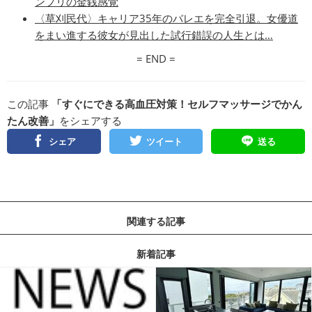
ンプリの金銭感覚
〈草刈民代〉キャリア35年のバレエを完全引退。女優道
をまい進する彼女が見出した試行錯誤の人生とは…
= END =
この記事
「すぐにできる高血圧対策！セルフマッサージでかん
たん改善」
をシェアする
シェア
ツイート
送る
関連する記事
新着記事