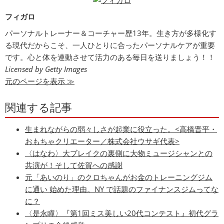
フィガロ
パーソナルトレーナー＆コーチャー歴13年。生き方が多様化す
る現代だからこそ、一人ひとりに合ったパーソナルケアが重要
です。心と体を連動させて活力のある毎日を送りましょう！！
Licensed by Getty Images
元のページを表示 ≫
関連する記事
生まれながらの弱々しさが起業に役立った。<高橋晋平・
おもちゃクリエーター／株式会社ウサギ代表>
〈はなわ〉大ブレイクの裏側に大物ミュージシャンとの
共演が！そして佐賀への感謝
元「あいのり」のクロちゃんがお金のトレーニングジム
に通い 始めた理由。NY で話題のファイナンスジムってな
に？
〈是永瞳〉『第1回ミス美しい20代コンテスト』初代グラ