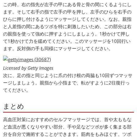
この時、右の指先が左手の甲にある骨と骨の間にくるようにし
ます。そして右手の指で左手の甲を押し、左手のひらを右手の
ひらに押し付けるようにマッサージしてください。なお、親指
と人差指の間にあるツボを特に刺激したいため、この部分は右
の親指を使って強めに押すようにしましょう。1秒かけて押し
て1秒かけて力を緩めてください。このマッサージを10回行い
ます。反対側の手も同様にマッサージしてください。
Licensed by Getty Images
次に、足の指と同じように爪の付け根の両脇も10回ずつマッサ
ージしましょう。親指から小指まで、転がすように2往復行っ
てください。
まとめ
高血圧対策におすすめのセルフマッサージでは、首や太ももな
ど血流が悪くなりやすい部分、手や足などツボが多く集まる部
分を自分で施術することができます。筋肉をもみほぐす、ツボ