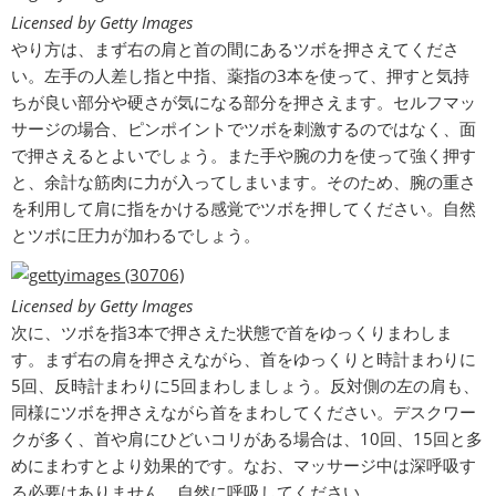
Licensed by Getty Images
やり方は、まず右の肩と首の間にあるツボを押さえてくださ
い。左手の人差し指と中指、薬指の3本を使って、押すと気持
ちが良い部分や硬さが気になる部分を押さえます。セルフマッ
サージの場合、ピンポイントでツボを刺激するのではなく、面
で押さえるとよいでしょう。また手や腕の力を使って強く押す
と、余計な筋肉に力が入ってしまいます。そのため、腕の重さ
を利用して肩に指をかける感覚でツボを押してください。自然
とツボに圧力が加わるでしょう。
Licensed by Getty Images
次に、ツボを指3本で押さえた状態で首をゆっくりまわしま
す。まず右の肩を押さえながら、首をゆっくりと時計まわりに
5回、反時計まわりに5回まわしましょう。反対側の左の肩も、
同様にツボを押さえながら首をまわしてください。デスクワー
クが多く、首や肩にひどいコリがある場合は、10回、15回と多
めにまわすとより効果的です。なお、マッサージ中は深呼吸す
る必要はありません。自然に呼吸してください。