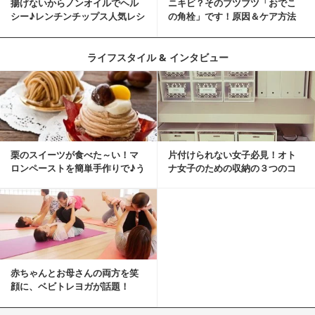
揚げないからノンオイルでヘル
ニキビ？そのブツブツ「おでこ
シー♪レンチンチップス人気レシ
の角栓」です！原因＆ケア方法
ピ
ライフスタイル & インタビュー
栗のスイーツが食べた～い！マ
片付けられない女子必見！オト
ロンペーストを簡単手作りで♪う
ナ女子のための収納の３つのコ
ちカフェバンザイ！
ツ
赤ちゃんとお母さんの両方を笑
顔に、ベビトレヨガが話題！