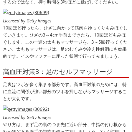
するのではなく、押す時間を3秒ほどに延ばしてください。
Licensed by Getty Images
10回ほど行ったら、ひざに向かって筋肉をゆっくりもみほぐし
ていきます。ひざの3～4cm手前まできたら、10回ほどもみほ
ぐします。この一連の太ももマッサージを、3～5回行ってくだ
さい。太ももマッサージは、足のむくみや冷え性解消にも効果
的です。イスやソファーに座った状態で行ってみましょう。
高血圧対策3：足のセルフマッサージ
足裏はツボが多く集まる部分です。高血圧対策のためには、特
に血流に関係が強い部分のツボを押しながらマッサージするこ
とが大切です。
Licensed by Getty Images
やり方は、まず足の裏のつま先に近い部分、中指の付け根から
3cmほど下を両手の親指を使って押しましょう。3～4秒押し1