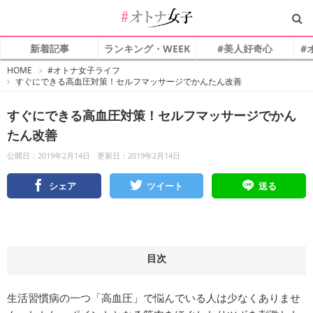
新着記事
ランキング・WEEK
#美人好奇心
#
#
HOME
#オトナ女子ライフ
オ
すぐにできる高血圧対策！セルフマッサージでかんたん改善
ト
ナ
女
子
すぐにできる高血圧対策！セルフマッサージでかん
たん改善
公開日：2019年2月14日
更新日：2019年2月14日
シェア
ツイート
送る
目次
生活習慣病の一つ「高血圧」で悩んでいる人は少なくありませ