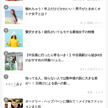
4
惚れちゃう！年上だけどかわいい！男子がときめくオ
トナ女子とは？
#いい恋愛したい！
5
贅沢すぎる！彼氏がいてもモテる最強女子の特徴
6
【中目黒に行ったら寄るべき！】中目黒駅から徒歩5分
のおすすめの洋服/ジュエ...
#オトナ女子ライフ
7
知ってる人、知らない人では数年後の肌に大きな差
が！！ 日焼けによる肌への影...
美容・メイク
8
オードリー・ヘップバーンに憧れて！メイク&ファッシ
ョンまとめ