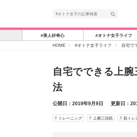
#美人好奇心
#オトナ女子ライフ
#
HOME
#オトナ女子ライフ
自宅で
オ
ト
ナ
女
子
自宅でできる上腕
法
公開日：2019年9月9日
更新日：201
トレーニング
上腕三頭筋
筋トレ