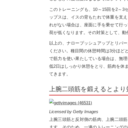
このトレーニングも、10～15回を2～
ップスは、イスの背もたれで体重を支え
れがない場合は、座面に手を乗せて行っ
荷が低くなります。その対策として、動
以上の、ナロープッシュアップとリバー
ください。種目間の休憩時間は3分ほど
で筋力を使い果たしている場合は、無理
低2日はしっかり休憩をとり、筋肉を休
てきます。
上腕二頭筋を鍛えるとより
Licensed by Getty Images
上腕三頭筋と反対側の筋肉、上腕二頭筋
ます。そのため、一連のトレーニングの