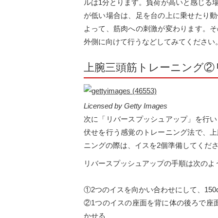
ルは1分とります。負荷が高いと感じる
が低い場合は、足を台の上に乗せたり動
よって、筋肉への刺激が変わります。そ
外側に向けて行うなどしてみてください
上腕三頭筋トレーニング②
Licensed by Getty Images
次に「リバースプッシュアップ」を行い
伏せを行う感覚のトレーニング法で、上
ニングの際は、イスを2個準備してくだ
リバースプッシュアップの手順は次のよ
①2つのイスを向かい合わせにして、150
②1つのイスの座面を背に体の後ろで座
かせる