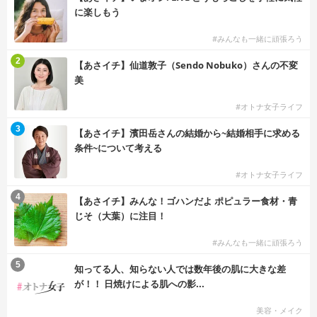
に楽しもう
#みんなも一緒に頑張ろう
2
【あさイチ】仙道敦子（Sendo Nobuko）さんの不変
美
#オトナ女子ライフ
3
【あさイチ】濱田岳さんの結婚から~結婚相手に求める
条件~について考える
#オトナ女子ライフ
4
【あさイチ】みんな！ゴハンだよ ポピュラー食材・青
じそ（大葉）に注目！
#みんなも一緒に頑張ろう
5
知ってる人、知らない人では数年後の肌に大きな差
が！！ 日焼けによる肌への影...
美容・メイク