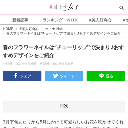
新着記事
ランキング・WEEK
#美人好奇心
#
#
HOME
#美人好奇心
オトナ NaIL
オ
春のフラワーネイルは“チューリップ”で決まり♪おすすめデザインをご紹介
ト
ナ
女
子
春のフラワーネイルは“チューリップ”で決まり♪おす
すめデザインをご紹介
公開日：2022年3月25日
更新日：2022年3月26日
シェア
ツイート
送る
目次
3月下旬あたりから5月にかけて可愛らしいお花を咲かせてくれ