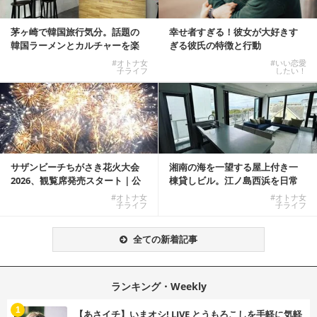
茅ヶ崎で韓国旅行気分。話題の
幸せ者すぎる！彼女が大好きす
韓国ラーメンとカルチャーを楽
ぎる彼氏の特徴と行動
しむKOREAN ...
#オトナ女
#いい恋愛
子ライフ
したい！
サザンビーチちがさき花火大会
湘南の海を一望する屋上付き一
2026、観覧席発売スタート｜公
棟貸しビル。江ノ島西浜を日常
式有料席と屋外...
にできる特別な物件
#オトナ女
#オトナ女
子ライフ
子ライフ
全ての新着記事
ランキング・Weekly
1
【あさイチ】いまオシ! LIVE とうもろこしを手軽に気軽