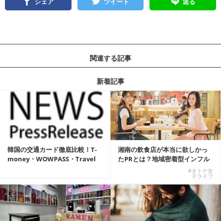
シェア
ツイート
送る
関連する記事
新着記事
韓国の交通カード徹底比較！T-
湘南の飲食店が本当に欲しかっ
money・WOWPASS・Travel
たPRとは？地域密着型インフル
W...
エンサーサービス...
#オトナ女
子ライフ