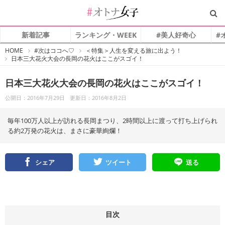
新着記事
ランキング・WEEK
#美人好奇心
#
#
HOME
#次はココへ♡
＜特集＞人生を変える旅に出よう！
オ
日本三大花火大会の長岡の花火はここがスゴイ！
ト
ナ
女
子
日本三大花火大会の長岡の花火はここがスゴイ！
公開日：2016年7月29日
更新日：2016年8月2日
毎年100万人以上が訪れる長岡まつり、2時間以上に渡って打ち上げられ
る約2万発の花火は、まさに豪華絢爛！
シェア
ツイート
送る
目次