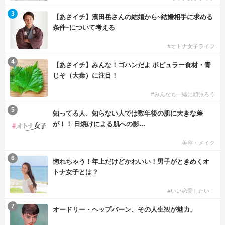
3
【あさイチ】濱田岳さんの結婚から~結婚相手に求める
条件~について考える
#オトナ女子ライフ
4
【あさイチ】みんな！ゴハンだよ ポピュラー食材・青
じそ（大葉）に注目！
#みんなも一緒に頑張ろう
5
知ってる人、知らない人では数年後の肌に大きな差
が！！ 日焼けによる肌への影...
美容・メイク
6
惚れちゃう！年上だけどかわいい！男子がときめくオ
トナ女子とは？
#いい恋愛したい！
7
オードリー・ヘップバーン、その人生観が魅力。