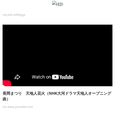
via
pds.exblog.jp
長岡まつり 天地人花火（NHK大河ドラマ天地人オープニング
曲）
via
www.youtube.com