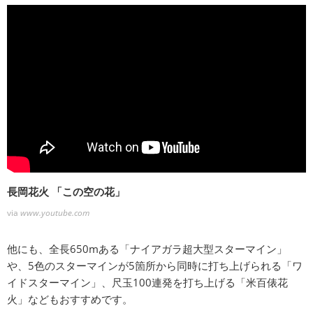
長岡花火 「この空の花」
via
www.youtube.com
他にも、全長650mある「ナイアガラ超大型スターマイン」
や、5色のスターマインが5箇所から同時に打ち上げられる「ワ
イドスターマイン」、尺玉100連発を打ち上げる「米百俵花
火」などもおすすめです。