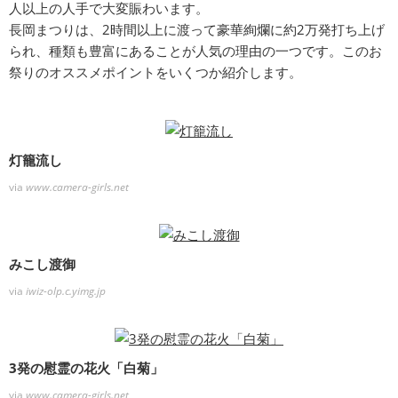
人以上の人手で大変賑わいます。
長岡まつりは、2時間以上に渡って豪華絢爛に約2万発打ち上げ
られ、種類も豊富にあることが人気の理由の一つです。このお
祭りのオススメポイントをいくつか紹介します。
灯籠流し
via
www.camera-girls.net
みこし渡御
via
iwiz-olp.c.yimg.jp
3発の慰霊の花火「白菊」
via
www.camera-girls.net