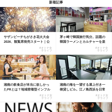
新着記事
サザンビーチちがさき花火大会
茅ヶ崎で韓国旅行気分。話題の
2026、観覧席発売スタート｜公
韓国ラーメンとカルチャーを楽
式有料席と屋外...
しむKOREAN ...
#オトナ女
#オトナ女
子ライフ
子ライフ
湘南の飲食店が本当に欲しかっ
湘南の海を一望する屋上付き一
たPRとは？地域密着型インフル
棟貸しビル。江ノ島西浜を日常
エンサーサービス...
にできる特別な物件
#オトナ女
#オトナ女
子ライフ
子ライフ