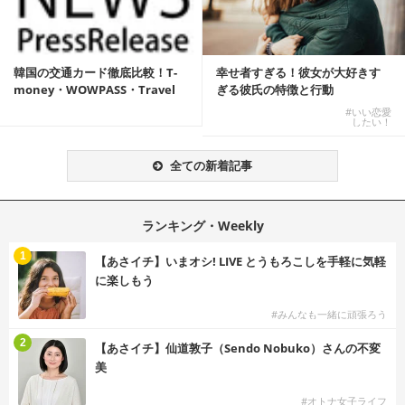
韓国の交通カード徹底比較！T-
幸せ者すぎる！彼女が大好きす
money・WOWPASS・Travel
ぎる彼氏の特徴と行動
W...
#いい恋愛
したい！
全ての新着記事
ランキング・Weekly
1
【あさイチ】いまオシ! LIVE とうもろこしを手軽に気軽
に楽しもう
#みんなも一緒に頑張ろう
2
【あさイチ】仙道敦子（Sendo Nobuko）さんの不変
美
#オトナ女子ライフ