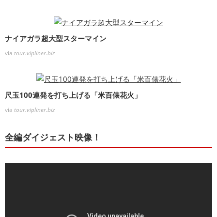
ナイアガラ超大型スターマイン
via
tour.vipliner.biz
尺玉100連発を打ち上げる「米百俵花火」
via
tour.vipliner.biz
全編ダイジェスト映像！