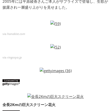
2005年には平原綾香さんご本人がサプライズで登場し、生歌が
披露され一層盛り上がりを見せました。
via
hanabist.com
via
ringosya.jp
全長2Kmの巨大スクリーン花火