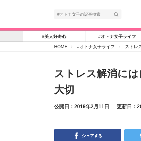
#美人好奇心
#オトナ女子ライフ
#
HOME
#オトナ女子ライフ
ストレ
オ
ト
ナ
女
子
ストレス解消には
大切
公開日：2019年2月11日
更新日：20
シェアする