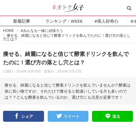
新着記事
ランキング・WEEK
#美人好奇心
#
#
HOME
#みんなも一緒に頑張ろう
オ
痩せる、綺麗になると信じて酵素ドリンクを飲んでたのに！選び方の落とし
ト
穴とは？
ナ
女
子
痩せる、綺麗になると信じて酵素ドリンクを飲んで
たのに！選び方の落とし穴とは？
公開日：2016年10月19日
更新日：2016年10月27日
痩せる、綺麗になると信じて酵素ドリンクを飲んでいませんか?! 酵素は
体に良い物ですが、それだけで痩せると勘違いしている方も多いので
は？？どんな酵素を飲んでいるのか、選び方にも注意が必要です！
シェア
ツイート
送る