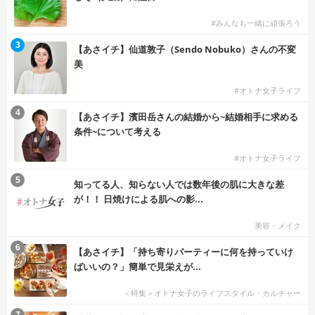
#みんなも一緒に頑張ろう
3
【あさイチ】仙道敦子（Sendo Nobuko）さんの不変
美
#オトナ女子ライフ
4
【あさイチ】濱田岳さんの結婚から~結婚相手に求める
条件~について考える
#オトナ女子ライフ
5
知ってる人、知らない人では数年後の肌に大きな差
が！！ 日焼けによる肌への影...
美容・メイク
6
【あさイチ】「持ち寄りパーティーに何を持っていけ
ばいいの？」簡単で見栄えが...
＜特集＞オトナ女子のライフスタイル・カルチャー
7