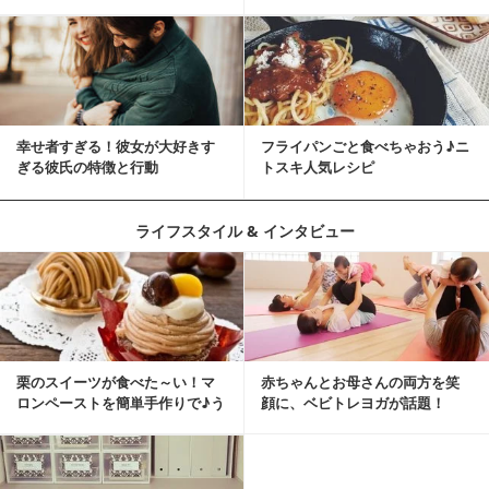
ツ
ルギーになるかも？
幸せ者すぎる！彼女が大好きす
フライパンごと食べちゃおう♪ニ
ぎる彼氏の特徴と行動
トスキ人気レシピ
ライフスタイル & インタビュー
栗のスイーツが食べた～い！マ
赤ちゃんとお母さんの両方を笑
ロンペーストを簡単手作りで♪う
顔に、ベビトレヨガが話題！
ちカフェバンザイ！