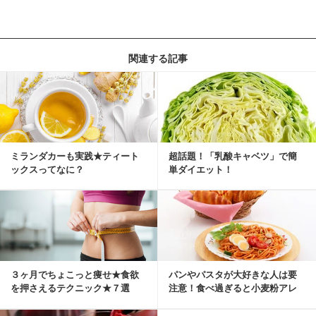
関連する記事
ミランダカーも実践★ティート
超話題！「乳酸キャベツ」で簡
ックスってなに？
単ダイエット！
３ヶ月でちょこっと痩せ★食欲
パンやパスタが大好きな人は要
を押さえるテクニック★７選
注意！食べ過ぎると小麦粉アレ
ルギーになるかも？