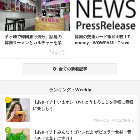
茅ヶ崎で韓国旅行気分。話題の
韓国の交通カード徹底比較！T-
韓国ラーメンとカルチャーを楽
money・WOWPASS・Travel
しむKOREAN ...
W...
#オトナ女
子ライフ
全ての新着記事
ランキング・Weekly
1
【あさイチ】いまオシ! LIVE とうもろこしを手軽に気軽
に楽しもう
#みんなも一緒に頑張ろう
2
【あさイチ】みんな！ゴハンだよ ポピュラー食材・青
じそ（大葉）に注目！