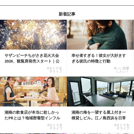
新着記事
サザンビーチちがさき花火大会
幸せ者すぎる！彼女が大好きす
2026、観覧席発売スタート｜公
ぎる彼氏の特徴と行動
式有料席と屋外...
#オトナ女
#いい恋愛
子ライフ
したい！
湘南の飲食店が本当に欲しかっ
湘南の海を一望する屋上付き一
たPRとは？地域密着型インフル
棟貸しビル。江ノ島西浜を日常
エンサーサービス...
にできる特別な物件
#オトナ女
#オトナ女
子ライフ
子ライフ