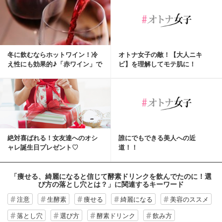
冬に飲むならホットワイン！冷
オトナ女子の敵！【大人ニキ
え性にも効果的♪「赤ワイン」で
ビ】を理解してモテ肌に！
健康美肌になっちゃお♡
絶対喜ばれる！女友達へのオシ
誰にでもできる美人への近
ャレ誕生日プレゼント♡
道！！
「痩せる、綺麗になると信じて酵素ドリンクを飲んでたのに！選
び方の落とし穴とは？」
に関連するキーワード
注意
生酵素
痩せる
綺麗になる
美容のススメ
落とし穴
選び方
酵素ドリンク
飲み方