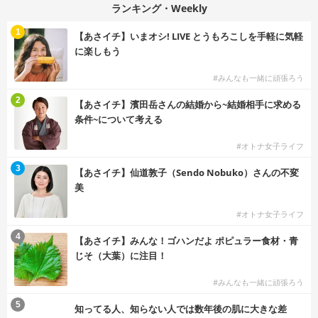
ランキング・Weekly
1
【あさイチ】いまオシ! LIVE とうもろこしを手軽に気軽
に楽しもう
#みんなも一緒に頑張ろう
2
【あさイチ】濱田岳さんの結婚から~結婚相手に求める
条件~について考える
#オトナ女子ライフ
3
【あさイチ】仙道敦子（Sendo Nobuko）さんの不変
美
#オトナ女子ライフ
4
【あさイチ】みんな！ゴハンだよ ポピュラー食材・青
じそ（大葉）に注目！
#みんなも一緒に頑張ろう
5
知ってる人、知らない人では数年後の肌に大きな差