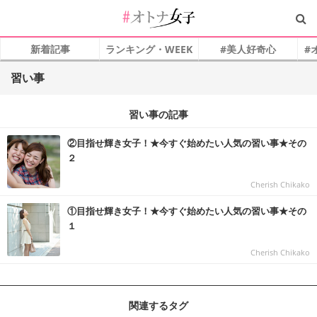
新着記事
ランキング・WEEK
#美人好奇心
#
習い事
習い事の記事
②目指せ輝き女子！★今すぐ始めたい人気の習い事★その
２
Cherish Chikako
①目指せ輝き女子！★今すぐ始めたい人気の習い事★その
１
Cherish Chikako
関連するタグ