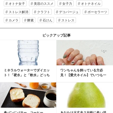
オトナ女子
美容のススメ
女子力
オトナネイル
ストレス解消
クラフト
デコパージュ
ポーセラーツ
カメラ
酵素
石けん
ストレス
ピックアップ記事
ミネラルウォーターでダイエッ
ワンちゃんを飼っている方必
ト！「硬水」と「軟水」どっち
見！【愛犬ネイル】でいつも一
を選ぶ？
緒に♡
食パンにバター、コーヒー……
あなたは大丈夫？女性に多い洋