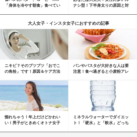
「身体を冷やす朝食」食べてい
ナシ型！下半身太りの原因と対
ませんか？
策
大人女子・インスタ女子におすすめの記事
ニキビ？そのブツブツ「おでこ
パンやパスタが大好きな人は要
の角栓」です！原因＆ケア方法
注意！食べ過ぎると小麦粉アレ
ルギーになるかも？
惚れちゃう！年上だけどかわい
ミネラルウォーターでダイエッ
い！男子がときめくオトナ女子
ト！「硬水」と「軟水」どっち
とは？
を選ぶ？