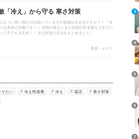
敵「冷え」から守る 寒さ対策
3
のように寒い雨の日が続いていますが体調は大丈夫ですか？！ 『冷
ては美容の天敵です！！ 突然の寒さにまだ衣類の冬支度もできてい
いう方でも大丈夫！！ 冷え対策の方法をまとめました！
4
美容・メイク
5
なりたい
冷え性改善
冷え
温活
寒さ対策
6
7