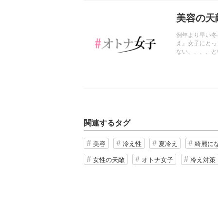
記事を読む
美容の天
例年より早い冬
え』女子にとっ
ない、、、、と
関連するタグ
美容
冷え性
夏冷え
綺麗に
女性の天敵
オトナ女子
冷え対策