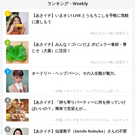
ランキング・Weekly
1
【あさイチ】いまオシ! LIVE とうもろこしを手軽に気軽
に楽しもう
#みんなも一緒に頑張ろう
2
【あさイチ】みんな！ゴハンだよ ポピュラー食材・青
じそ（大葉）に注目！
#みんなも一緒に頑張ろう
3
オードリー・ヘップバーン、その人生観が魅力。
＜特集＞オードリー・ヘップバーンに恋して。。。
4
【あさイチ】「持ち寄りパーティーに何を持っていけ
ばいいの？」簡単で見栄えが...
＜特集＞オトナ女子のライフスタイル・カルチャー
5
【あさイチ】仙道敦子（Sendo Nobuko）さんの不変