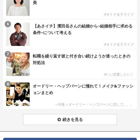
美
#オトナ女子ライフ
6
【あさイチ】濱田岳さんの結婚から~結婚相手に求める
条件~について考える
#オトナ女子ライフ
7
転職を繰り返す彼と付き合い続けようか迷ったときの
対処法
#いい恋愛したい！
8
オードリー・ヘップバーンに憧れて！メイク&ファッシ
ョンまとめ
＜特集＞オードリー・ヘップバーンに恋して。。。
続きを見る