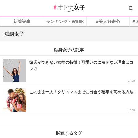
新着記事
ランキング・WEEK
#美人好奇心
#
独身女子
独身女子の記事
彼氏ができない女性の特徴！可愛いのにモテない理由はコ
レ♡
Erica
このまま一人？クリスマスまでに出会う確率を高める方法
Erica
関連するタグ