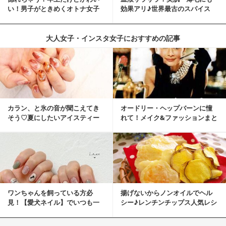
い！男子がときめくオトナ女子
効果アリ♪世界最古のスパイス
とは？
「シナモン」で若返り！
大人女子・インスタ女子におすすめの記事
カラン、と氷の音が聞こえてき
オードリー・ヘップバーンに憧
そう♡夏にしたいアイスティー
れて！メイク&ファッションまと
ネイル
め
ワンちゃんを飼っている方必
揚げないからノンオイルでヘル
見！【愛犬ネイル】でいつも一
シー♪レンチンチップス人気レシ
緒に♡
ピ