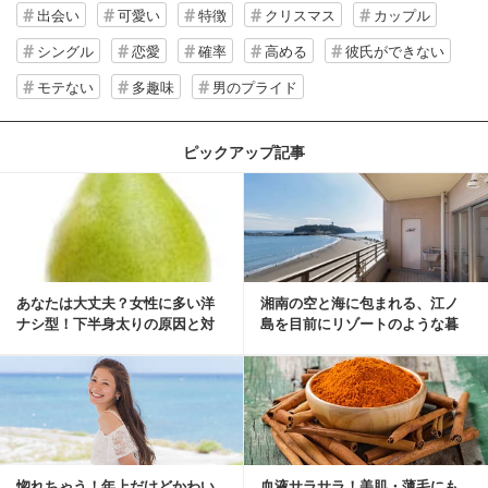
出会い
可愛い
特徴
クリスマス
カップル
シングル
恋愛
確率
高める
彼氏ができない
モテない
多趣味
男のプライド
ピックアップ記事
あなたは大丈夫？女性に多い洋
湘南の空と海に包まれる、江ノ
ナシ型！下半身太りの原因と対
島を目前にリゾートのような暮
策
らしをする
惚れちゃう！年上だけどかわい
血液サラサラ！美肌・薄毛にも