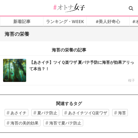
新着記事
ランキング・WEEK
#美人好奇心
#
海苔の栄養
海苔の栄養の記事
【あさイチ】ツイＱ楽ワザ 夏バテ予防に海苔が効果アリっ
て本当？！
桜子
関連するタグ
あさイチ
夏バテ防止
あさイチツイQ楽ワザ
海苔
海苔の美的効果
海苔で夏バテ防止