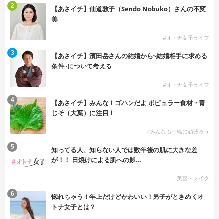
2
【あさイチ】仙道敦子（Sendo Nobuko）さんの不変
美
#オトナ女子ライフ
3
【あさイチ】濱田岳さんの結婚から~結婚相手に求める
条件~について考える
#オトナ女子ライフ
4
【あさイチ】みんな！ゴハンだよ ポピュラー食材・青
じそ（大葉）に注目！
#みんなも一緒に頑張ろう
5
知ってる人、知らない人では数年後の肌に大きな差
が！！ 日焼けによる肌への影...
美容・メイク
6
惚れちゃう！年上だけどかわいい！男子がときめくオ
トナ女子とは？