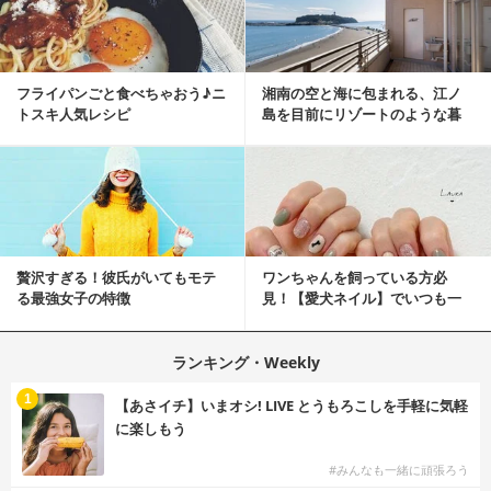
フライパンごと食べちゃおう♪ニ
湘南の空と海に包まれる、江ノ
トスキ人気レシピ
島を目前にリゾートのような暮
らしをする
贅沢すぎる！彼氏がいてもモテ
ワンちゃんを飼っている方必
る最強女子の特徴
見！【愛犬ネイル】でいつも一
緒に♡
ランキング・Weekly
1
【あさイチ】いまオシ! LIVE とうもろこしを手軽に気軽
に楽しもう
#みんなも一緒に頑張ろう