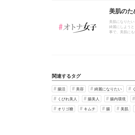
記事を読む
美肌のた
美肌になりたい
綺麗にしようと
事で、美肌にも
関連するタグ
腸活
美容
綺麗になりたい
くびれ美人
腸美人
腸内環境
オリゴ糖
キムチ
腸
美肌