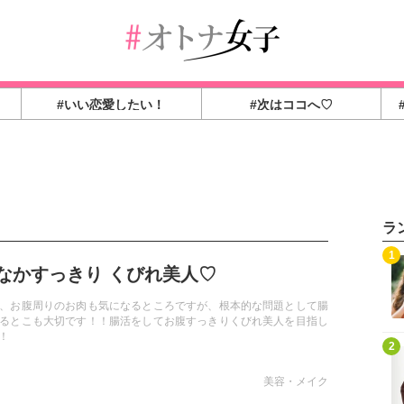
#いい恋愛したい！
#次はココへ♡
ラ
1
なかすっきり くびれ美人♡
、お腹周りのお肉も気になるところですが、根本的な問題として腸
るとこも大切です！！腸活をしてお腹すっきりくびれ美人を目指し
！
2
美容・メイク