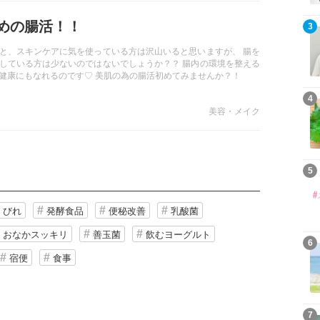
めの腸活！！
3
と、スキンケアに気を使っている方は沢山いると思いますが、 腸を
している方は少ないのではないでしょうか？？ 腸内の環境を整える
健康にもなれるのです♡ 美肌の為の腸活初めてみませんか？！
4
美容・メイク
5
くびれ
発酵食品
便秘改善
乳酸菌
おなかスッキリ
善玉菌
飲むヨーグルト
6
宿便
食事
7