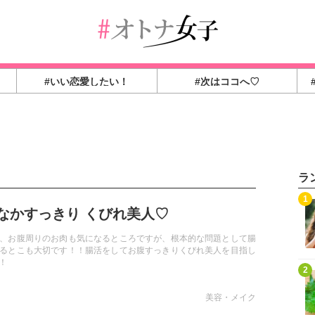
#いい恋愛したい！
#次はココへ♡
ラ
1
なかすっきり くびれ美人♡
、お腹周りのお肉も気になるところですが、根本的な問題として腸
るとこも大切です！！腸活をしてお腹すっきりくびれ美人を目指し
！
2
美容・メイク