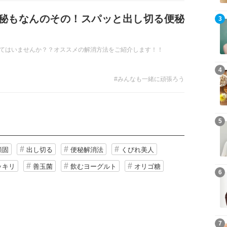
秘もなんのその！スパッと出し切る便秘
3
てはいませんか？？オススメの解消方法をご紹介します！！
4
#みんなも一緒に頑張ろう
5
頑固
出し切る
便秘解消法
くびれ美人
ッキリ
善玉菌
飲むヨーグルト
オリゴ糖
6
7