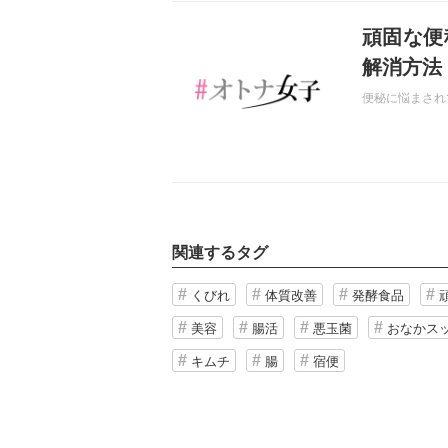
記事を読む
頑固な便
解消方法
便秘に悩まされ
関連するタグ
くびれ
体質改善
発酵食品
美容
腸活
悪玉菌
おなかス
キムチ
腸
宿便