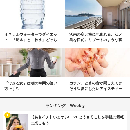
ミネラルウォーターでダイエッ
湘南の空と海に包まれる、江ノ
ト！「硬水」と「軟水」どっち
島を目前にリゾートのような暮
を選ぶ？
らしをする
『できる女』は朝の時間の使い
カラン、と氷の音が聞こえてき
方上手♡
そう♡夏にしたいアイスティー
ネイル
ランキング・Weekly
1
【あさイチ】いまオシ! LIVE とうもろこしを手軽に気軽
に楽しもう