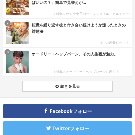
ばいいの？」簡単で見栄えが...
＜特集＞オトナ女子のライフスタイル・カルチャー
7
転職を繰り返す彼と付き合い続けようか迷ったときの
対処法
#いい恋愛したい！
8
オードリー・ヘップバーン、その人生観が魅力。
＜特集＞オードリー・ヘップバーンに恋して。。。
続きを見る
Facebookフォロー
Twitterフォロー