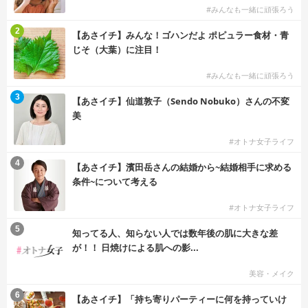
#みんなも一緒に頑張ろう
2
【あさイチ】みんな！ゴハンだよ ポピュラー食材・青
じそ（大葉）に注目！
#みんなも一緒に頑張ろう
3
【あさイチ】仙道敦子（Sendo Nobuko）さんの不変
美
#オトナ女子ライフ
4
【あさイチ】濱田岳さんの結婚から~結婚相手に求める
条件~について考える
#オトナ女子ライフ
5
知ってる人、知らない人では数年後の肌に大きな差
が！！ 日焼けによる肌への影...
美容・メイク
6
【あさイチ】「持ち寄りパーティーに何を持っていけ