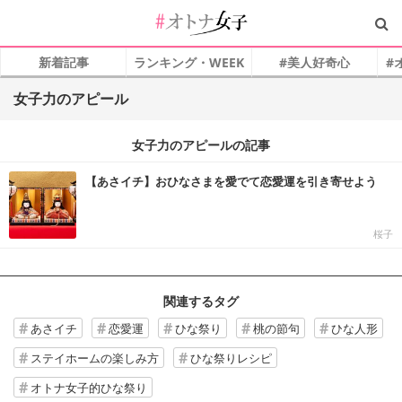
新着記事
ランキング・WEEK
#美人好奇心
#
女子力のアピール
女子力のアピールの記事
【あさイチ】おひなさまを愛でて恋愛運を引き寄せよう
桜子
関連するタグ
あさイチ
恋愛運
ひな祭り
桃の節句
ひな人形
ステイホームの楽しみ方
ひな祭りレシピ
オトナ女子的ひな祭り