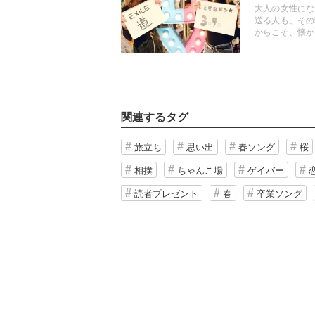
EXILE
大人の女性にな
送る人も、その
からこそ、懐か
インタビューして
関連するタグ
旅立ち
思い出
春ソング
桜
相撲
ちゃんこ場
ゲイバー
読者プレゼント
春
卒業ソング