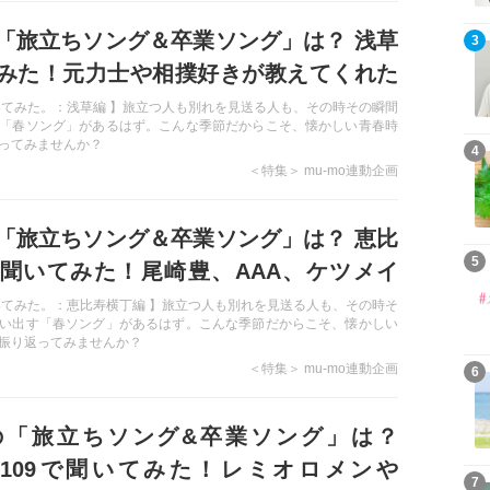
「旅立ちソング＆卒業ソング」は？ 浅草
3
みた！元力士や相撲好きが教えてくれた
曲たち！
いてみた。：浅草編 】旅立つ人も別れを見送る人も、その時その瞬間
「春ソング」があるはず。こんな季節だからこそ、懐かしい青春時
ってみませんか？
4
＜特集＞ mu-mo連動企画
「旅立ちソング＆卒業ソング」は？ 恵比
5
聞いてみた！尾崎豊、AAA、ケツメイ
の名曲たち…！
いてみた。：恵比寿横丁編 】旅立つ人も別れを見送る人も、その時そ
い出す「春ソング」があるはず。こんな季節だからこそ、懐かしい
振り返ってみませんか？
＜特集＞ mu-mo連動企画
6
の「旅立ちソング&卒業ソング」は？
UYA109で聞いてみた！レミオロメンや
7