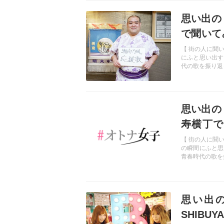
記事を読む
思い出の
で聞いて
青春の名
【 街の人に聞
にふと思い出す
代の歌を振り返
記事を読む
思い出の
寿横丁で
シ、青春
【 街の人に聞
の瞬間にふと思
青春時代の歌を
記事を読む
思い出
SHIB