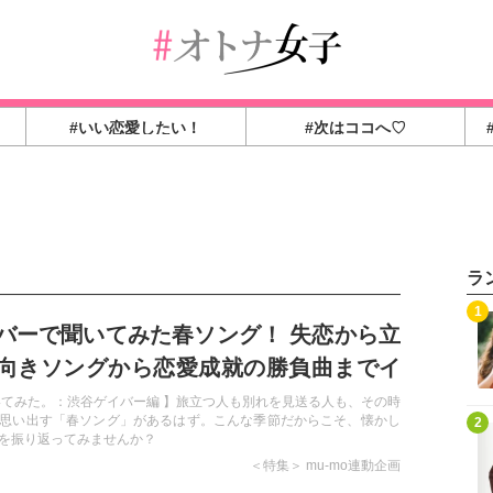
#いい恋愛したい！
#次はココへ♡
ラ
1
バーで聞いてみた春ソング！ 失恋から立
向きソングから恋愛成就の勝負曲までイ
AYたちが語る！
いてみた。：渋谷ゲイバー編 】旅立つ人も別れを見送る人も、その時
思い出す「春ソング」があるはず。こんな季節だからこそ、懐かし
2
を振り返ってみませんか？
＜特集＞ mu-mo連動企画