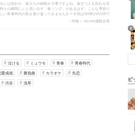
のあの名曲も…
るには別れや、旅立ちの経験が大事ですよね。旅立つ人も別れを見
時その瞬間にふと思い出す「春ソング」があるはず。こんな季節だ
しい青春時代の歌を振り返ってみませんか？今回はSHIBUYA109で
みました！【 街の人に聞いてみた。：SHIBUYA109編 】
＜特集＞ mu-mo連動企画
8
泣ける
ミュウモ
青春
青春時代
恋愛成就
勝負曲
カラオケ
失恋
ピ
渋谷
浅草