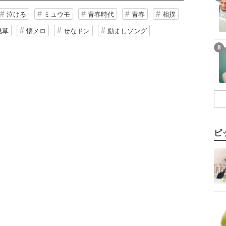
泣ける
ミュウモ
青春時代
青春
相撲
浅草
懐メロ
せなドン
励ましソング
8
ピ