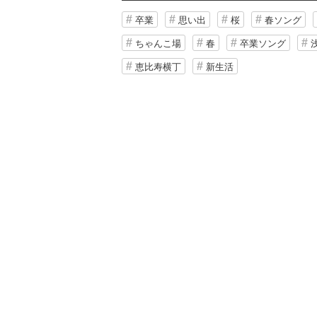
卒業
思い出
桜
春ソング
ちゃんこ場
春
卒業ソング
恵比寿横丁
新生活