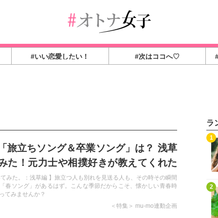
#いい恋愛したい！
#次はココへ♡
ラ
1
「旅立ちソング＆卒業ソング」は？ 浅草
みた！元力士や相撲好きが教えてくれた
曲たち！
いてみた。：浅草編 】旅立つ人も別れを見送る人も、その時その瞬間
「春ソング」があるはず。こんな季節だからこそ、懐かしい青春時
2
ってみませんか？
＜特集＞ mu-mo連動企画