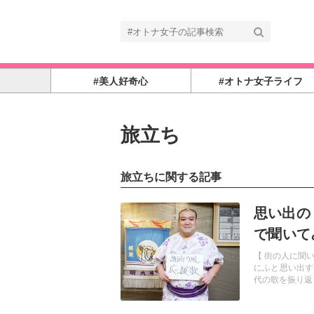
#美人好奇心
#オトナ女子ライフ
旅立ち
旅立ちに関する記事
記事を読む
思い出の
で聞いて
青春の名
【 街の人に聞
にふと思い出す
代の歌を振り返