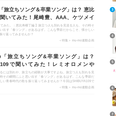
「旅立ちソング＆卒業ソング」は？ 恵比
3
聞いてみた！尾崎豊、AAA、ケツメイ
の名曲たち…！
いてみた。：恵比寿横丁編 】旅立つ人も別れを見送る人も、その時そ
い出す「春ソング」があるはず。こんな季節だからこそ、懐かしい
振り返ってみませんか？
4
＜特集＞ mu-mo連動企画
の「旅立ちソング&卒業ソング」は？
5
UYA109で聞いてみた！レミオロメンや
のあの名曲も…
るには別れや、旅立ちの経験が大事ですよね。旅立つ人も別れを見
時その瞬間にふと思い出す「春ソング」があるはず。こんな季節だ
しい青春時代の歌を振り返ってみませんか？今回はSHIBUYA109で
みました！【 街の人に聞いてみた。：SHIBUYA109編 】
＜特集＞ mu-mo連動企画
6
7