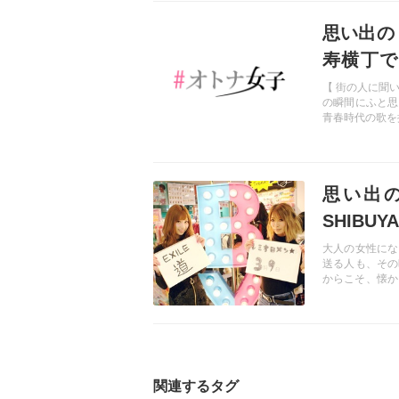
記事を読む
思い出の
寿横丁で
シ、青春
【 街の人に聞
の瞬間にふと思
青春時代の歌を
記事を読む
思い出
SHIB
EXILE
大人の女性にな
送る人も、その
からこそ、懐か
インタビューして
関連するタグ