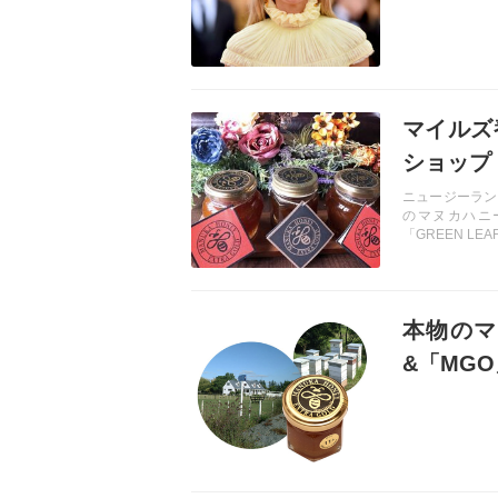
記事を読む
マイルズ
ショップ「
ニュージーラン
のマヌカハニ
「GREEN L
記事を読む
本物のマ
&「MG