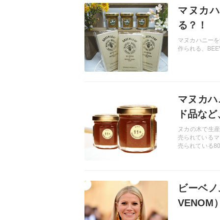
マヌカハ
る？！
マヌカハニーを
作られる、BE
記事を読む
マヌカハ
ド品など
ヌカの木で生産
売られているマ
売られている8
考えられます。
的に合わせたグ
記事を読む
ビーベノ
VENOM