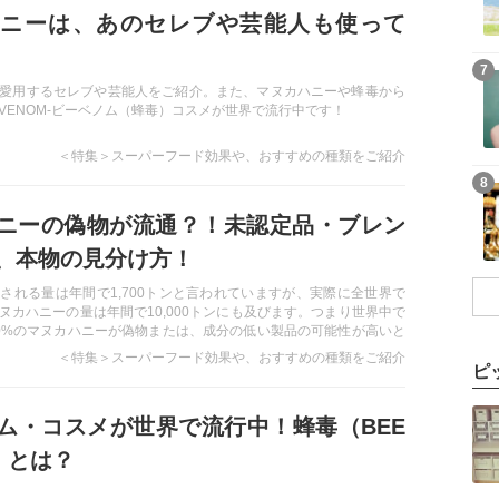
ニーは、あのセレブや芸能人も使って
7
愛用するセレブや芸能人をご紹介。また、マヌカハニーや蜂毒から
EVENOM-ビーベノム（蜂毒）コスメが世界で流行中です！
＜特集＞スーパーフード効果や、おすすめの種類をご紹介
8
ニーの偽物が流通？！未認定品・ブレン
、本物の見分け方！
される量は年間で1,700トンと言われていますが、実際に全世界で
ヌカハニーの量は年間で10,000トンにも及びます。つまり世界中で
0%のマヌカハニーが偽物または、成分の低い製品の可能性が高いと
「UMF」または「MGO」のブランドマークのついた商品を選び、目
＜特集＞スーパーフード効果や、おすすめの種類をご紹介
レードのものを購入しましょう。
ピ
ム・コスメが世界で流行中！蜂毒（BEE
）とは？