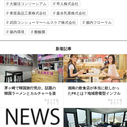
大腸活コンソーシアム
帝人株式会社
東亜薬品工業株式会社
森永乳業株式会社
武田コンシューマーヘルスケア株式会社
腸内フローラル
腸内環境
酪酸菌
新着記事
茅ヶ崎で韓国旅行気分。話題の
湘南の飲食店が本当に欲しかっ
韓国ラーメンとカルチャーを楽
たPRとは？地域密着型インフル
しむKOREAN ...
エンサーサービス...
#オトナ女
#オトナ女
子ライフ
子ライフ