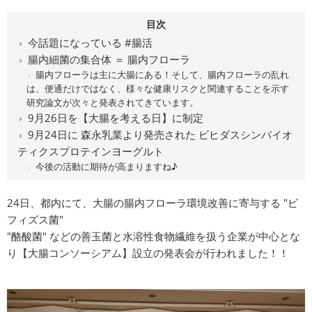
目次
今話題になっている #腸活
腸内細菌の集合体 ＝ 腸内フローラ
腸内フローラは主に大腸にある！そして、腸内フローラの乱れ
は、便通だけではなく、様々な健康リスクと関連することを示す
研究論文が次々と発表されてきています。
9月26日を【大腸を考える日】に制定
9月24日に 森永乳業より発売された ビヒダスシンバイオ
ティクスプロテインヨーグルト
今後の活動に期待が高まりますね♪
24日、都内にて、大腸の腸内フローラ環境改善に寄与する "ビ
フィズス菌"
"酪酸菌" などの善玉菌と水溶性食物繊維を扱う企業が中心とな
り【大腸コンソーシアム】設立の発表会が行われました！！