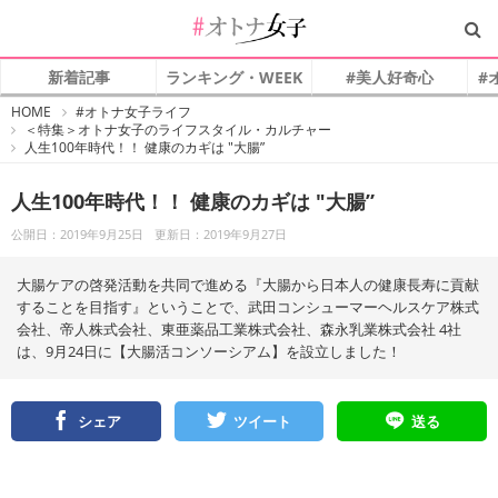
新着記事
ランキング・WEEK
#美人好奇心
#
#
HOME
#オトナ女子ライフ
オ
＜特集＞オトナ女子のライフスタイル・カルチャー
ト
人生100年時代！！ 健康のカギは "大腸”
ナ
女
子
人生100年時代！！ 健康のカギは "大腸”
公開日：2019年9月25日
更新日：2019年9月27日
大腸ケアの啓発活動を共同で進める『大腸から日本人の健康長寿に貢献
することを目指す』ということで、武田コンシューマーヘルスケア株式
会社、帝人株式会社、東亜薬品工業株式会社、森永乳業株式会社 4社
は、9月24日に【大腸活コンソーシアム】を設立しました！
シェア
ツイート
送る