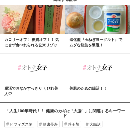
カロリーオフ！ 糖質オフ！！ 気
進化型『玉ねぎヨーグルト』で
にせず食べれられる玄米リゾッ
ムダな脂肪を撃退！
ト♡
腸活でおなかすっきり くびれ美
美肌のための腸活！！
人♡
「人生100年時代！！ 健康のカギは "大腸” 」
に関連するキーワー
ド
ビフィズス菌
健康長寿
善玉菌
大腸活