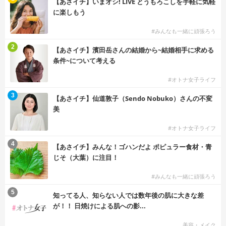
【あさイチ】いまオシ! LIVE とうもろこしを手軽に気軽
に楽しもう
#みんなも一緒に頑張ろう
2
【あさイチ】濱田岳さんの結婚から~結婚相手に求める
条件~について考える
#オトナ女子ライフ
3
【あさイチ】仙道敦子（Sendo Nobuko）さんの不変
美
#オトナ女子ライフ
4
【あさイチ】みんな！ゴハンだよ ポピュラー食材・青
じそ（大葉）に注目！
#みんなも一緒に頑張ろう
5
知ってる人、知らない人では数年後の肌に大きな差
が！！ 日焼けによる肌への影...
美容・メイク