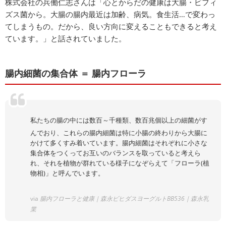
株式会社の兵働仁志さんは「心とからだの健康は大腸・ビフィ
ズス菌から。大腸の腸内最近は加齢、病気。食生活…で変わっ
てしまうもの。だから、良い方向に変えることもできると考え
ています。」と話されていました。
腸内細菌の集合体 ＝ 腸内フローラ
私たちの腸の中には数百～千種類、数百兆個以上の細菌がす
んでおり、これらの腸内細菌は特に小腸の終わりから大腸に
かけて多くすみ着いています。腸内細菌はそれぞれに小さな
集合体をつくってお互いのバランスを取っていると考えら
れ、それを植物が群れている様子になぞらえて「フローラ(植
物相)」と呼んでいます。
via
腸内フローラと健康｜森永ビヒダスヨーグルトBB536｜森永乳
業