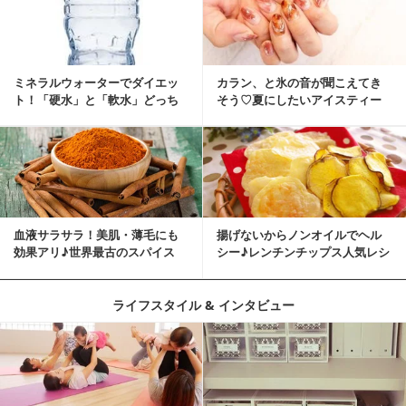
ミネラルウォーターでダイエッ
カラン、と氷の音が聞こえてき
ト！「硬水」と「軟水」どっち
そう♡夏にしたいアイスティー
を選ぶ？
ネイル
血液サラサラ！美肌・薄毛にも
揚げないからノンオイルでヘル
効果アリ♪世界最古のスパイス
シー♪レンチンチップス人気レシ
「シナモン」で若返り！
ピ
ライフスタイル & インタビュー