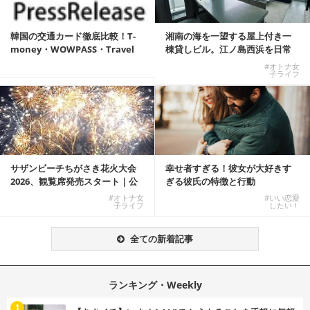
韓国の交通カード徹底比較！T-
湘南の海を一望する屋上付き一
money・WOWPASS・Travel
棟貸しビル。江ノ島西浜を日常
W...
にできる特別な物件
#オトナ女
子ライフ
サザンビーチちがさき花火大会
幸せ者すぎる！彼女が大好きす
2026、観覧席発売スタート｜公
ぎる彼氏の特徴と行動
式有料席と屋外...
#オトナ女
#いい恋愛
子ライフ
したい！
全ての新着記事
ランキング・Weekly
1