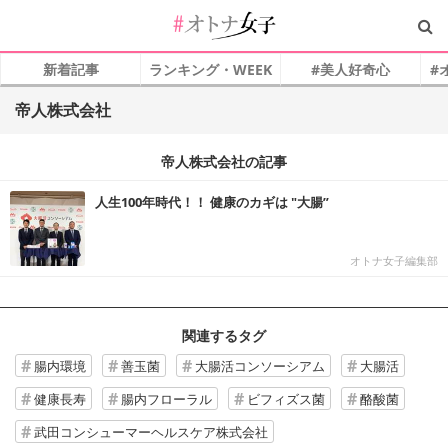
新着記事
ランキング・WEEK
#美人好奇心
#
帝人株式会社
帝人株式会社の記事
人生100年時代！！ 健康のカギは "大腸”
オトナ女子編集部
関連するタグ
腸内環境
善玉菌
大腸活コンソーシアム
大腸活
健康長寿
腸内フローラル
ビフィズス菌
酪酸菌
武田コンシューマーヘルスケア株式会社