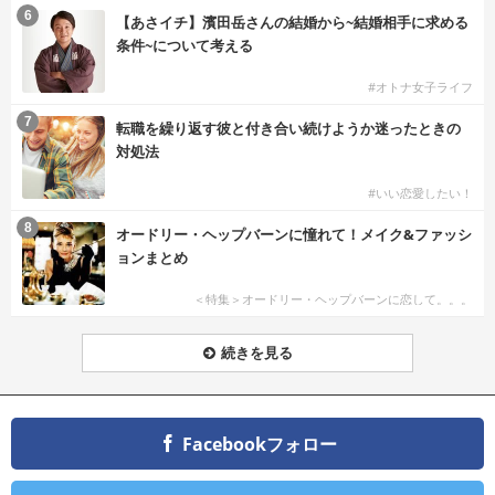
6
【あさイチ】濱田岳さんの結婚から~結婚相手に求める
条件~について考える
#オトナ女子ライフ
7
転職を繰り返す彼と付き合い続けようか迷ったときの
対処法
#いい恋愛したい！
8
オードリー・ヘップバーンに憧れて！メイク&ファッシ
ョンまとめ
＜特集＞オードリー・ヘップバーンに恋して。。。
続きを見る
Facebookフォロー