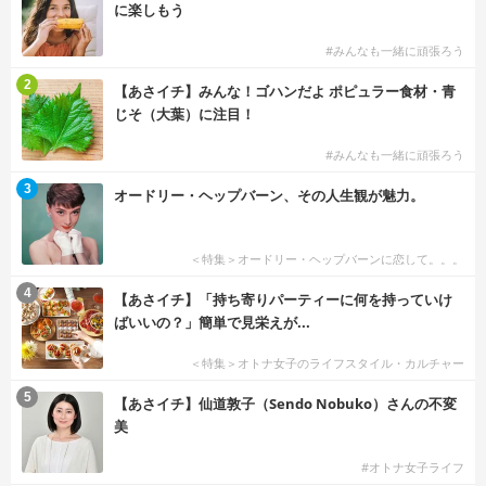
に楽しもう
#みんなも一緒に頑張ろう
2
【あさイチ】みんな！ゴハンだよ ポピュラー食材・青
じそ（大葉）に注目！
#みんなも一緒に頑張ろう
3
オードリー・ヘップバーン、その人生観が魅力。
＜特集＞オードリー・ヘップバーンに恋して。。。
4
【あさイチ】「持ち寄りパーティーに何を持っていけ
ばいいの？」簡単で見栄えが...
＜特集＞オトナ女子のライフスタイル・カルチャー
5
【あさイチ】仙道敦子（Sendo Nobuko）さんの不変
美
#オトナ女子ライフ