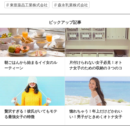
東亜薬品工業株式会社
森永乳業株式会社
ピックアップ記事
朝ごはんから始まるイイ女のル
片付けられない女子必見！オト
ーティーン
ナ女子のための収納の３つのコ
ツ
贅沢すぎる！彼氏がいてもモテ
惚れちゃう！年上だけどかわい
る最強女子の特徴
い！男子がときめくオトナ女子
とは？