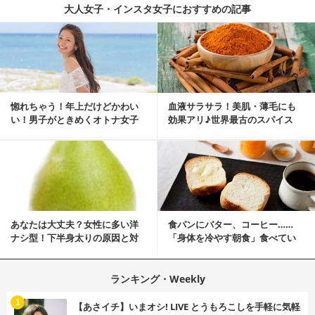
大人女子・インスタ女子におすすめの記事
惚れちゃう！年上だけどかわい
血液サラサラ！美肌・薄毛にも
い！男子がときめくオトナ女子
効果アリ♪世界最古のスパイス
とは？
「シナモン」で若返り！
あなたは大丈夫？女性に多い洋
食パンにバター、コーヒー……
ナシ型！下半身太りの原因と対
「身体を冷やす朝食」食べてい
策
ませんか？
ランキング・Weekly
1
【あさイチ】いまオシ! LIVE とうもろこしを手軽に気軽