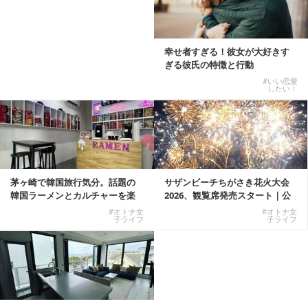
幸せ者すぎる！彼女が大好きす
ぎる彼氏の特徴と行動
#いい恋愛
したい！
茅ヶ崎で韓国旅行気分。話題の
サザンビーチちがさき花火大会
韓国ラーメンとカルチャーを楽
2026、観覧席発売スタート｜公
しむKOREAN ...
式有料席と屋外...
#オトナ女
#オトナ女
子ライフ
子ライフ