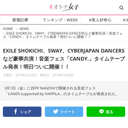
新着記事
ランキング・WEEK
#美人好奇心
#
#
HOME
NEWS
オ
EXILE SHOKICHI、SWAY、CYBERJAPAN DANCERSなど豪華共演！音楽フェ
ト
ス「CANDY.」タイムテーブル発表！明日ついに開催！！
ナ
女
子
EXILE SHOKICHI、SWAY、CYBERJAPAN DANCERS
など豪華共演！音楽フェス「CANDY.」タイムテーブ
ル発表！明日ついに開催！！
公開日：2019年2月28日
更新日：2019年2月28日
3月1日（金）にZEPP NAGOYAで開催される音楽フェス
「CANDY.supported by HAPPiLA」のタイムテーブルが発表された。
シェア
ツイート
送る