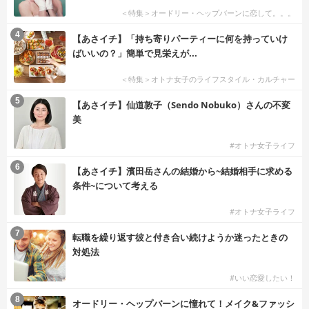
＜特集＞オードリー・ヘップバーンに恋して。。。
4
【あさイチ】「持ち寄りパーティーに何を持っていけ
ばいいの？」簡単で見栄えが...
＜特集＞オトナ女子のライフスタイル・カルチャー
5
【あさイチ】仙道敦子（Sendo Nobuko）さんの不変
美
#オトナ女子ライフ
6
【あさイチ】濱田岳さんの結婚から~結婚相手に求める
条件~について考える
#オトナ女子ライフ
7
転職を繰り返す彼と付き合い続けようか迷ったときの
対処法
#いい恋愛したい！
8
オードリー・ヘップバーンに憧れて！メイク&ファッシ