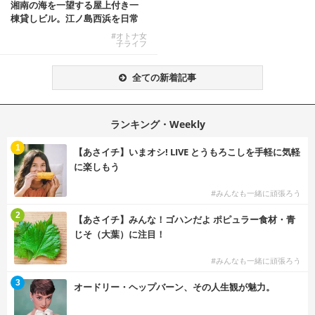
湘南の海を一望する屋上付き一
棟貸しビル。江ノ島西浜を日常
にできる特別な物件
#オトナ女
子ライフ
全ての新着記事
ランキング・Weekly
1
【あさイチ】いまオシ! LIVE とうもろこしを手軽に気軽
に楽しもう
#みんなも一緒に頑張ろう
2
【あさイチ】みんな！ゴハンだよ ポピュラー食材・青
じそ（大葉）に注目！
#みんなも一緒に頑張ろう
3
オードリー・ヘップバーン、その人生観が魅力。