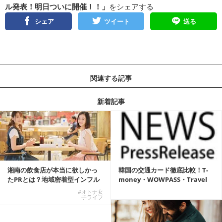
ル発表！明日ついに開催！！」
をシェアする
シェア
ツイート
送る
関連する記事
新着記事
湘南の飲食店が本当に欲しかっ
韓国の交通カード徹底比較！T-
たPRとは？地域密着型インフル
money・WOWPASS・Travel
エンサーサービス...
W...
#オトナ女
子ライフ