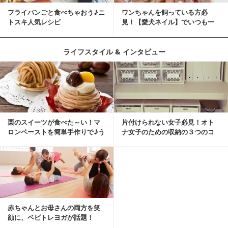
フライパンごと食べちゃおう♪ニ
ワンちゃんを飼っている方必
トスキ人気レシピ
見！【愛犬ネイル】でいつも一
緒に♡
ライフスタイル & インタビュー
栗のスイーツが食べた～い！マ
片付けられない女子必見！オト
ロンペーストを簡単手作りで♪う
ナ女子のための収納の３つのコ
ちカフェバンザイ！
ツ
赤ちゃんとお母さんの両方を笑
顔に、ベビトレヨガが話題！