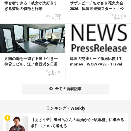
幸せ者すぎる！彼女が大好きす
サザンビーチちがさき花火大会
ぎる彼氏の特徴と行動
2026、観覧席発売スタート｜公
式有料席と屋外...
#いい恋愛
#オトナ女
したい！
子ライフ
湘南の海を一望する屋上付き一
韓国の交通カード徹底比較！T-
棟貸しビル。江ノ島西浜を日常
money・WOWPASS・Travel
にできる特別な物件
W...
#オトナ女
子ライフ
全ての新着記事
ランキング・Weekly
1
【あさイチ】濱田岳さんの結婚から~結婚相手に求める
条件~について考える