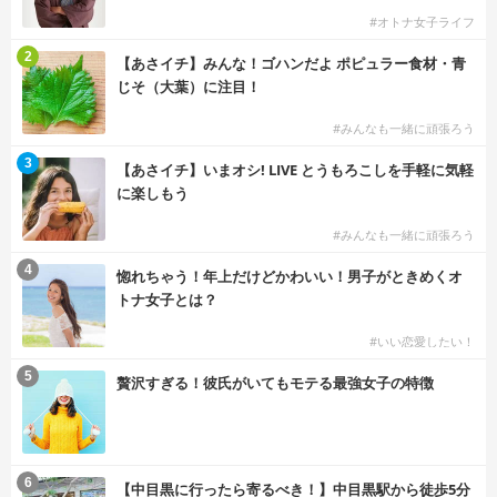
#オトナ女子ライフ
2
【あさイチ】みんな！ゴハンだよ ポピュラー食材・青
じそ（大葉）に注目！
#みんなも一緒に頑張ろう
3
【あさイチ】いまオシ! LIVE とうもろこしを手軽に気軽
に楽しもう
#みんなも一緒に頑張ろう
4
惚れちゃう！年上だけどかわいい！男子がときめくオ
トナ女子とは？
#いい恋愛したい！
5
贅沢すぎる！彼氏がいてもモテる最強女子の特徴
6
【中目黒に行ったら寄るべき！】中目黒駅から徒歩5分