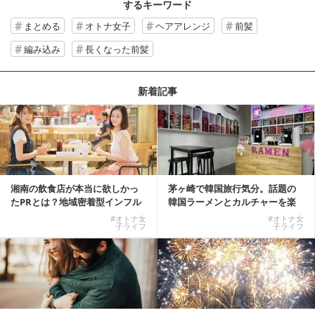
するキーワード
まとめる
オトナ女子
ヘアアレンジ
前髪
編み込み
長くなった前髪
新着記事
湘南の飲食店が本当に欲しかっ
茅ヶ崎で韓国旅行気分。話題の
たPRとは？地域密着型インフル
韓国ラーメンとカルチャーを楽
エンサーサービス...
しむKOREAN ...
#オトナ女
#オトナ女
子ライフ
子ライフ