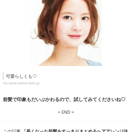
可愛らしくも♡
via
www.atama-bijin.jp
前髪で印象もだいぶかわるので、試してみてくださいね♡
= END =
この記事
「長くなった前髪をすっきりまとめるヘアアレンジ法