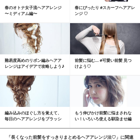
春のオトナ女子流ヘアアレンジ
春にぴったり #スカーフヘアアレ
〜ミディアム編〜
ンジ ♡
難易度高めのリボン編みヘアア
前髪に悩む... #可愛い前髪 見つ
レンジはアイデアで攻略しよう♪
けよう♡
手作り簡単ヘア...
編み込みのほぐし方を覚えて、
もう伸びかけ前髪に悩まされな
毎日のヘアアレンジをブラッシ
い！いろいろ使える馴染ませ編
ュアップ！
み込み
「長くなった前髪をすっきりまとめるヘアアレンジ法♡」
に関連