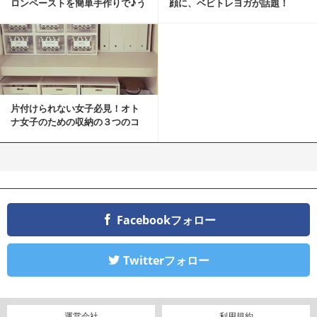
ロンペーストを簡単手作りで♪う
顔に、ベビトレヨガが話題！
ちカフェバンザイ！
片付けられない女子必見！オト
ナ女子のための収納の３つのコ
ツ
Facebookフォロー
Twitterフォロー
運営会社
利用規約