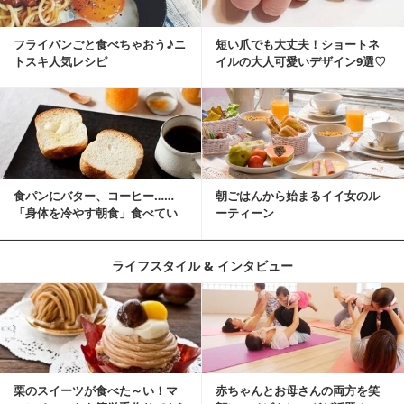
フライパンごと食べちゃおう♪ニ
短い爪でも大丈夫！ショートネ
トスキ人気レシピ
イルの大人可愛いデザイン9選♡
食パンにバター、コーヒー……
朝ごはんから始まるイイ女のル
「身体を冷やす朝食」食べてい
ーティーン
ませんか？
ライフスタイル & インタビュー
栗のスイーツが食べた～い！マ
赤ちゃんとお母さんの両方を笑