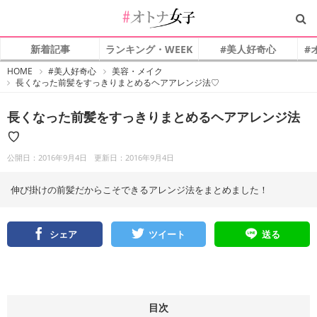
新着記事
ランキング・WEEK
#美人好奇心
#
#
HOME
#美人好奇心
美容・メイク
オ
長くなった前髪をすっきりまとめるヘアアレンジ法♡
ト
ナ
女
子
長くなった前髪をすっきりまとめるヘアアレンジ法
♡
公開日：2016年9月4日
更新日：2016年9月4日
伸び掛けの前髪だからこそできるアレンジ法をまとめました！
シェア
ツイート
送る
目次