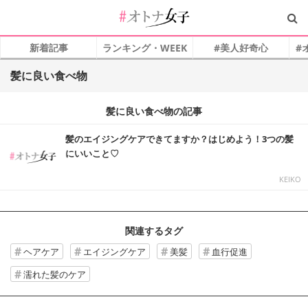
新着記事
ランキング・WEEK
#美人好奇心
#
髪に良い食べ物
髪に良い食べ物の記事
髪のエイジングケアできてますか？はじめよう！3つの髪
にいいこと♡
KEIKO
関連するタグ
ヘアケア
エイジングケア
美髪
血行促進
濡れた髪のケア