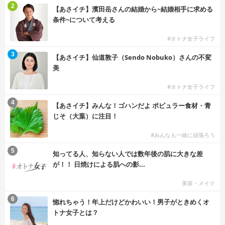
2
【あさイチ】濱田岳さんの結婚から~結婚相手に求める
条件~について考える
#オトナ女子ライフ
3
【あさイチ】仙道敦子（Sendo Nobuko）さんの不変
美
#オトナ女子ライフ
4
【あさイチ】みんな！ゴハンだよ ポピュラー食材・青
じそ（大葉）に注目！
#みんなも一緒に頑張ろう
5
知ってる人、知らない人では数年後の肌に大きな差
が！！ 日焼けによる肌への影...
美容・メイク
6
惚れちゃう！年上だけどかわいい！男子がときめくオ
トナ女子とは？