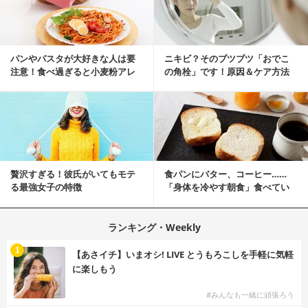
パンやパスタが大好きな人は要
ニキビ？そのブツブツ「おでこ
注意！食べ過ぎると小麦粉アレ
の角栓」です！原因＆ケア方法
ルギーになるかも？
贅沢すぎる！彼氏がいてもモテ
食パンにバター、コーヒー……
る最強女子の特徴
「身体を冷やす朝食」食べてい
ませんか？
ランキング・Weekly
1
【あさイチ】いまオシ! LIVE とうもろこしを手軽に気軽
に楽しもう
#みんなも一緒に頑張ろう