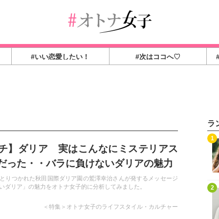
#いい恋愛したい！
#次はココへ♡
ラ
1
チ】ダリア 実はこんなにミステリアス
だった・・バラに負けないダリアの魅力
とりつかれた秋田国際ダリア園の鷲澤幸治さんが発するメッセージ
いダリア」の魅力をオトナ女子的に分析してみました。
2
＜特集＞オトナ女子のライフスタイル・カルチャー