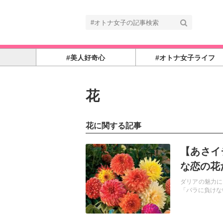
#美人好奇心
#オトナ女子ライフ
花
花に関する記事
記事を読む
【あさイ
な恋の花
ダリアの魅力に
「バラに負けな