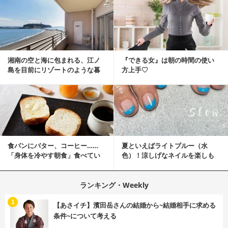
湘南の空と海に包まれる、江ノ
『できる女』は朝の時間の使い
島を目前にリゾートのような暮
方上手♡
らしをする
食パンにバター、コーヒー……
夏といえばライトブルー（水
「身体を冷やす朝食」食べてい
色）！涼しげなネイルを楽しも
ませんか？
♡
ランキング・Weekly
1
【あさイチ】濱田岳さんの結婚から~結婚相手に求める
条件~について考える