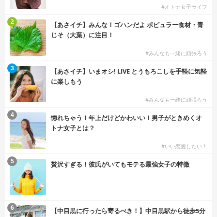
#オトナ女子ライフ
2
【あさイチ】みんな！ゴハンだよ ポピュラー食材・青
じそ（大葉）に注目！
#みんなも一緒に頑張ろう
3
【あさイチ】いまオシ! LIVE とうもろこしを手軽に気軽
に楽しもう
#みんなも一緒に頑張ろう
4
惚れちゃう！年上だけどかわいい！男子がときめくオ
トナ女子とは？
#いい恋愛したい！
5
贅沢すぎる！彼氏がいてもモテる最強女子の特徴
6
【中目黒に行ったら寄るべき！】中目黒駅から徒歩5分