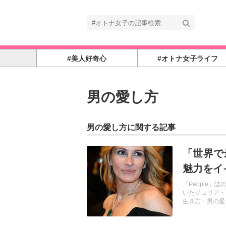
#美人好奇心
#オトナ女子ライフ
男の愛し方
男の愛し方に関する記事
記事を読む
「世界で
魅力をイ
「People
いたジュリア・
生き方・男の愛