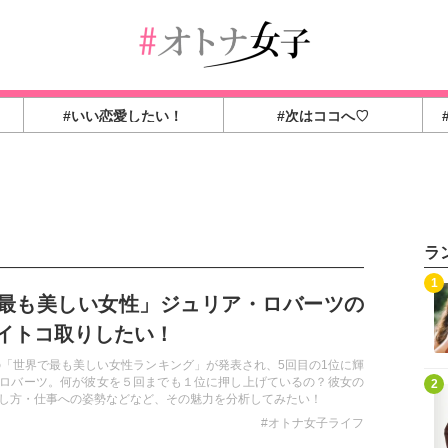
#いい恋愛したい！
#次はココへ♡
ラ
1
最も美しい女性」ジュリア・ロバーツの
イトコ取りしたい！
」誌の「世界で最も美しい女性ランキング」が発表され、5回目の1位に輝
ロバーツ。何が彼女を５回までも１位に押し上げているの？彼女の
2
し方・仕事への姿勢などなど、その魅力を分析してみたい！
#オトナ女子ライフ