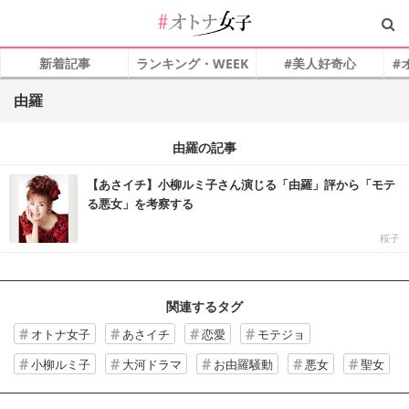
新着記事
ランキング・WEEK
#美人好奇心
#
由羅
由羅の記事
【あさイチ】小柳ルミ子さん演じる「由羅」評から「モテ
る悪女」を考察する
桜子
関連するタグ
オトナ女子
あさイチ
恋愛
モテジョ
小柳ルミ子
大河ドラマ
お由羅騒動
悪女
聖女