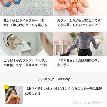
夏といえばライトブルー（水
カラン、と氷の音が聞こえてき
色）！涼しげなネイルを楽しも
そう♡夏にしたいアイスティー
♡
ネイル
ニキビ？そのブツブツ「おでこ
『できる女』は朝の時間の使い
の角栓」です！原因＆ケア方法
方上手♡
ランキング・Weekly
1
【あさイチ】いまオシ! LIVE とうもろこしを手軽に気軽
に楽しもう
#みんなも一緒に頑張ろう