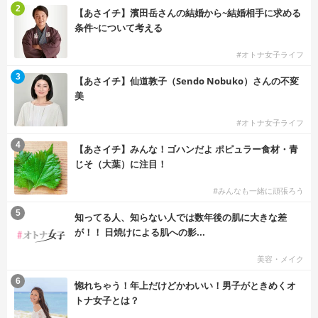
2
【あさイチ】濱田岳さんの結婚から~結婚相手に求める
条件~について考える
#オトナ女子ライフ
3
【あさイチ】仙道敦子（Sendo Nobuko）さんの不変
美
#オトナ女子ライフ
4
【あさイチ】みんな！ゴハンだよ ポピュラー食材・青
じそ（大葉）に注目！
#みんなも一緒に頑張ろう
5
知ってる人、知らない人では数年後の肌に大きな差
が！！ 日焼けによる肌への影...
美容・メイク
6
惚れちゃう！年上だけどかわいい！男子がときめくオ
トナ女子とは？