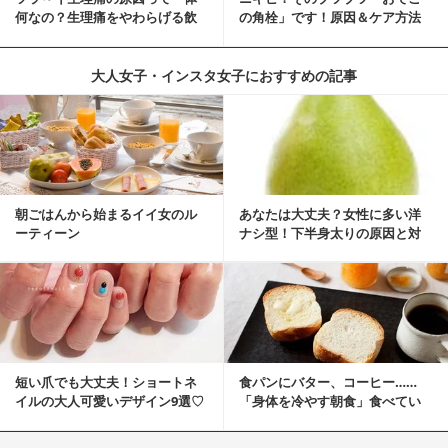
何なの？生理痛をやわらげる飲
の角栓」です！原因＆ケア方法
み物・食べ物とは？
大人女子・インスタ女子におすすめの記事
朝ごはんから始まるイイ女のル
あなたは大丈夫？女性に多い洋
ーティーン
ナシ型！下半身太りの原因と対
策
短い爪でも大丈夫！ショートネ
食パンにバター、コーヒー……
イルの大人可愛いデザイン9選♡
「身体を冷やす朝食」食べてい
ませんか？