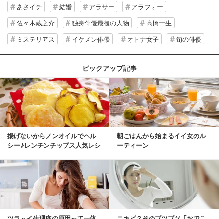
あさイチ
結婚
アラサー
アラフォー
佐々木蔵之介
独身俳優最後の大物
高橋一生
ミステリアス
イケメン俳優
オトナ女子
旬の俳優
ピックアップ記事
揚げないからノンオイルでヘル
朝ごはんから始まるイイ女のル
シー♪レンチンチップス人気レシ
ーティーン
ピ
ツラ～イ生理痛の原因って一体
ニキビ？そのブツブツ「おでこ