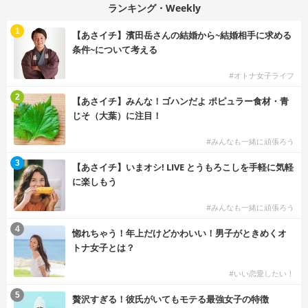
ランキング・Weekly
1
【あさイチ】濱田岳さんの結婚から~結婚相手に求める
条件~について考える
#オトナ女子ライフ
2
【あさイチ】みんな！ゴハンだよ ポピュラー食材・青
じそ（大葉）に注目！
#みんなも一緒に頑張ろう
3
【あさイチ】いまオシ! LIVE とうもろこしを手軽に気軽
に楽しもう
#みんなも一緒に頑張ろう
4
惚れちゃう！年上だけどかわいい！男子がときめくオ
トナ女子とは？
#いい恋愛したい！
5
贅沢すぎる！彼氏がいてもモテる最強女子の特徴