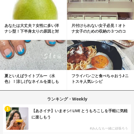
あなたは大丈夫？女性に多い洋
片付けられない女子必見！オト
ナシ型！下半身太りの原因と対
ナ女子のための収納の３つのコ
策
ツ
夏といえばライトブルー（水
フライパンごと食べちゃおう♪ニ
色）！涼しげなネイルを楽しも
トスキ人気レシピ
♡
ランキング・Weekly
1
【あさイチ】いまオシ! LIVE とうもろこしを手軽に気軽
に楽しもう
#みんなも一緒に頑張ろう