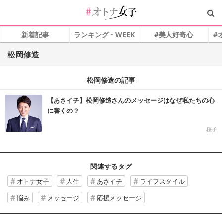
新着記事
ランキング・WEEK
#美人好奇心
#
松岡修造
松岡修造の記事
【あさイチ】松岡修造さんのメッセージはなぜ私たちの心
に響くの？
桜子
関連するタグ
オトナ女子
人生
あさイチ
ライフスタイル
悩み
メッセージ
応援メッセージ