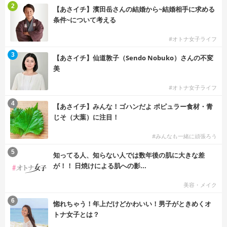
2
【あさイチ】濱田岳さんの結婚から~結婚相手に求める
条件~について考える
#オトナ女子ライフ
3
【あさイチ】仙道敦子（Sendo Nobuko）さんの不変
美
#オトナ女子ライフ
4
【あさイチ】みんな！ゴハンだよ ポピュラー食材・青
じそ（大葉）に注目！
#みんなも一緒に頑張ろう
5
知ってる人、知らない人では数年後の肌に大きな差
が！！ 日焼けによる肌への影...
美容・メイク
6
惚れちゃう！年上だけどかわいい！男子がときめくオ
トナ女子とは？