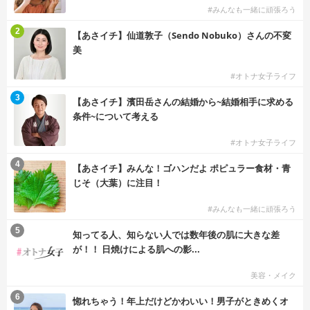
#みんなも一緒に頑張ろう
2
【あさイチ】仙道敦子（Sendo Nobuko）さんの不変
美
#オトナ女子ライフ
3
【あさイチ】濱田岳さんの結婚から~結婚相手に求める
条件~について考える
#オトナ女子ライフ
4
【あさイチ】みんな！ゴハンだよ ポピュラー食材・青
じそ（大葉）に注目！
#みんなも一緒に頑張ろう
5
知ってる人、知らない人では数年後の肌に大きな差
が！！ 日焼けによる肌への影...
美容・メイク
6
惚れちゃう！年上だけどかわいい！男子がときめくオ