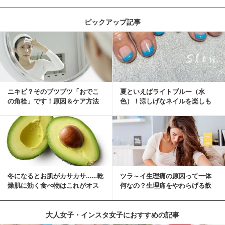
ピックアップ記事
ニキビ？そのブツブツ「おでこ
夏といえばライトブルー（水
の角栓」です！原因＆ケア方法
色）！涼しげなネイルを楽しも
♡
冬になるとお肌がカサカサ……乾
ツラ～イ生理痛の原因って一体
燥肌に効く食べ物はこれがオス
何なの？生理痛をやわらげる飲
スメ♪
み物・食べ物とは？
大人女子・インスタ女子におすすめの記事