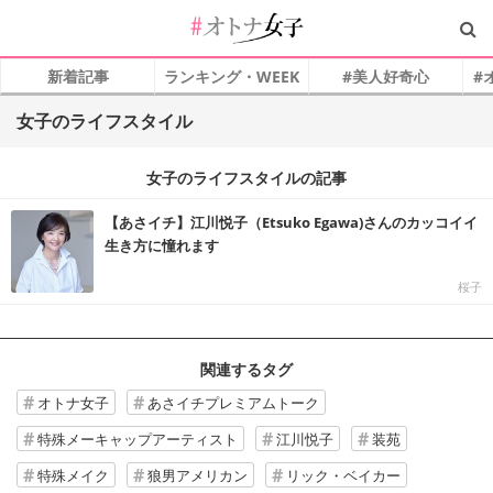
新着記事
ランキング・WEEK
#美人好奇心
#
女子のライフスタイル
女子のライフスタイルの記事
【あさイチ】江川悦子（Etsuko Egawa)さんのカッコイイ
生き方に憧れます
桜子
関連するタグ
オトナ女子
あさイチプレミアムトーク
特殊メーキャップアーティスト
江川悦子
装苑
特殊メイク
狼男アメリカン
リック・ベイカー