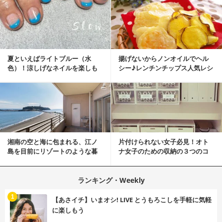
夏といえばライトブルー（水
揚げないからノンオイルでヘル
色）！涼しげなネイルを楽しも
シー♪レンチンチップス人気レシ
♡
ピ
湘南の空と海に包まれる、江ノ
片付けられない女子必見！オト
島を目前にリゾートのような暮
ナ女子のための収納の３つのコ
らしをする
ツ
ランキング・Weekly
1
【あさイチ】いまオシ! LIVE とうもろこしを手軽に気軽
に楽しもう