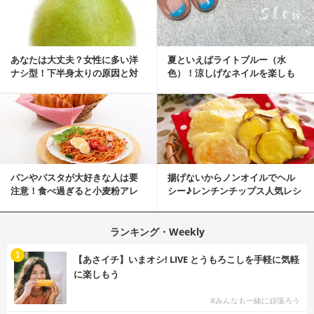
あなたは大丈夫？女性に多い洋
夏といえばライトブルー（水
ナシ型！下半身太りの原因と対
色）！涼しげなネイルを楽しも
策
♡
パンやパスタが大好きな人は要
揚げないからノンオイルでヘル
注意！食べ過ぎると小麦粉アレ
シー♪レンチンチップス人気レシ
ルギーになるかも？
ピ
ランキング・Weekly
1
【あさイチ】いまオシ! LIVE とうもろこしを手軽に気軽
に楽しもう
#みんなも一緒に頑張ろう