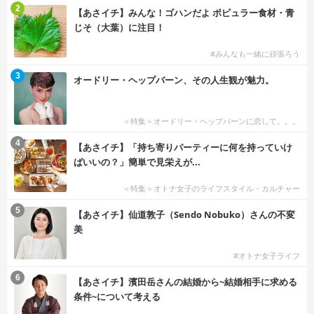
2
【あさイチ】みんな！ゴハンだよ ポピュラー食材・青
じそ（大葉）に注目！
#みんなも一緒に頑張ろう
3
オードリー・ヘップバーン、その人生観が魅力。
＜特集＞オードリー・ヘップバーンに恋して。。。
4
【あさイチ】「持ち寄りパーティーに何を持っていけ
ばいいの？」簡単で見栄えが...
＜特集＞オトナ女子のライフスタイル・カルチャー
5
【あさイチ】仙道敦子（Sendo Nobuko）さんの不変
美
#オトナ女子ライフ
6
【あさイチ】濱田岳さんの結婚から~結婚相手に求める
条件~について考える