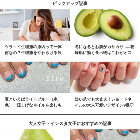
ピックアップ記事
ツラ～イ生理痛の原因って一体
冬になるとお肌がカサカサ……乾
何なの？生理痛をやわらげる飲
燥肌に効く食べ物はこれがオス
み物・食べ物とは？
スメ♪
夏といえばライトブルー（水
短い爪でも大丈夫！ショートネ
色）！涼しげなネイルを楽しも
イルの大人可愛いデザイン9選♡
♡
大人女子・インスタ女子におすすめの記事