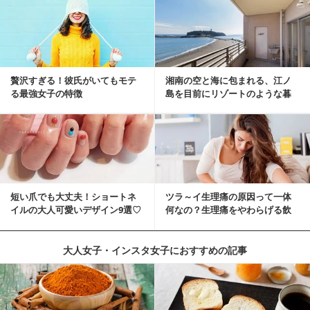
贅沢すぎる！彼氏がいてもモテ
湘南の空と海に包まれる、江ノ
る最強女子の特徴
島を目前にリゾートのような暮
らしをする
短い爪でも大丈夫！ショートネ
ツラ～イ生理痛の原因って一体
イルの大人可愛いデザイン9選♡
何なの？生理痛をやわらげる飲
み物・食べ物とは？
大人女子・インスタ女子におすすめの記事