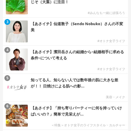
じそ（大葉）に注目！
#みんなも一緒に頑張ろう
3
【あさイチ】仙道敦子（Sendo Nobuko）さんの不変
美
#オトナ女子ライフ
4
【あさイチ】濱田岳さんの結婚から~結婚相手に求める
条件~について考える
#オトナ女子ライフ
5
知ってる人、知らない人では数年後の肌に大きな差
が！！ 日焼けによる肌への影...
美容・メイク
6
【あさイチ】「持ち寄りパーティーに何を持っていけ
ばいいの？」簡単で見栄えが...
＜特集＞オトナ女子のライフスタイル・カルチャー