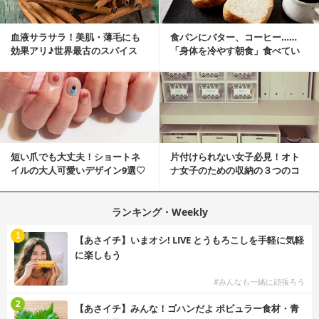
血液サラサラ！美肌・薄毛にも
食パンにバター、コーヒー……
効果アリ♪世界最古のスパイス
「身体を冷やす朝食」食べてい
「シナモン」で若返り！
ませんか？
短い爪でも大丈夫！ショートネ
片付けられない女子必見！オト
イルの大人可愛いデザイン9選♡
ナ女子のための収納の３つのコ
ツ
ランキング・Weekly
1
【あさイチ】いまオシ! LIVE とうもろこしを手軽に気軽
に楽しもう
#みんなも一緒に頑張ろう
2
【あさイチ】みんな！ゴハンだよ ポピュラー食材・青