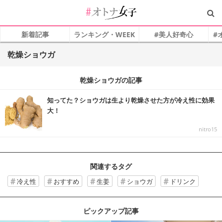
新着記事
ランキング・WEEK
#美人好奇心
#
乾燥ショウガ
乾燥ショウガの記事
知ってた？ショウガは生より乾燥させた方が冷え性に効果
大！
nitro15
関連するタグ
冷え性
おすすめ
生姜
ショウガ
ドリンク
ピックアップ記事