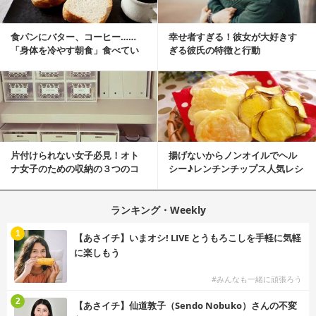
食パンにバター、コーヒー……
幸せ者すぎる！彼女が大好きす
「身体を冷やす朝食」食べてい
ぎる彼氏の特徴と行動
ませんか？
片付けられない女子必見！オト
揚げないからノンオイルでヘル
ナ女子のための収納の３つのコ
シー♪レンチンチップス人気レシ
ツ
ピ
ランキング・Weekly
1
【あさイチ】いまオシ! LIVE とうもろこしを手軽に気軽
に楽しもう
#みんなも一緒に頑張ろう
2
【あさイチ】仙道敦子（Sendo Nobuko）さんの不変