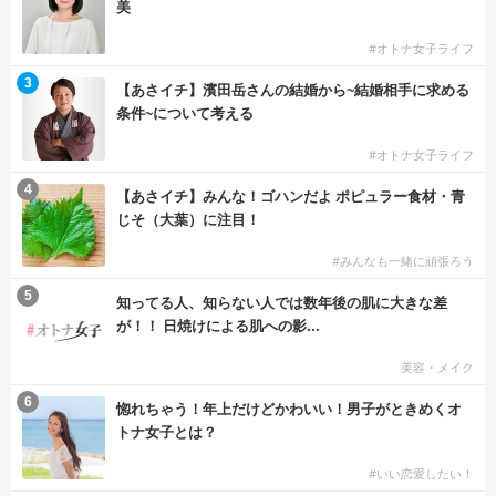
美
#オトナ女子ライフ
3
【あさイチ】濱田岳さんの結婚から~結婚相手に求める
条件~について考える
#オトナ女子ライフ
4
【あさイチ】みんな！ゴハンだよ ポピュラー食材・青
じそ（大葉）に注目！
#みんなも一緒に頑張ろう
5
知ってる人、知らない人では数年後の肌に大きな差
が！！ 日焼けによる肌への影...
美容・メイク
6
惚れちゃう！年上だけどかわいい！男子がときめくオ
トナ女子とは？
#いい恋愛したい！