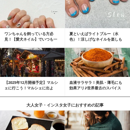
ワンちゃんを飼っている方必
夏といえばライトブルー（水
見！【愛犬ネイル】でいつも一
色）！涼しげなネイルを楽しも
緒に♡
♡
【2025年12月開催予定】マルシ
血液サラサラ！美肌・薄毛にも
ェに行こう！マルシェに出よ
効果アリ♪世界最古のスパイス
う！湘南マルシ...
「シナモン」で若返り！
大人女子・インスタ女子におすすめの記事