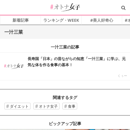
新着記事
ランキング・WEEK
#美人好奇心
#
一汁三菜
一汁三菜の記事
長寿国「日本」の昔ながらの知恵「一汁三菜」に学ぶ、元
気な体を作る食事の基本！
くぅー
関連するタグ
ダイエット
オトナ女子
食事
ピックアップ記事