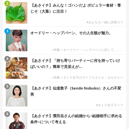
2
【あさイチ】みんな！ゴハンだよ ポピュラー食材・青
じそ（大葉）に注目！
#みんなも一緒に頑張ろう
3
オードリー・ヘップバーン、その人生観が魅力。
＜特集＞オードリー・ヘップバーンに恋して。。。
4
【あさイチ】「持ち寄りパーティーに何を持っていけ
ばいいの？」簡単で見栄えが...
＜特集＞オトナ女子のライフスタイル・カルチャー
5
【あさイチ】仙道敦子（Sendo Nobuko）さんの不変
美
#オトナ女子ライフ
6
【あさイチ】濱田岳さんの結婚から~結婚相手に求める
条件~について考える