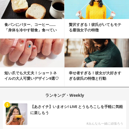
食パンにバター、コーヒー……
贅沢すぎる！彼氏がいてもモテ
「身体を冷やす朝食」食べてい
る最強女子の特徴
ませんか？
短い爪でも大丈夫！ショートネ
幸せ者すぎる！彼女が大好きす
イルの大人可愛いデザイン9選♡
ぎる彼氏の特徴と行動
ランキング・Weekly
1
【あさイチ】いまオシ! LIVE とうもろこしを手軽に気軽
に楽しもう
#みんなも一緒に頑張ろう