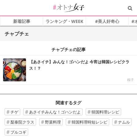
新着記事
ランキング・WEEK
#美人好奇心
#
チャプチェ
チャプチェの記事
【あさイチ】みんな！ゴハンだよ 今宵は韓国レシピクラ
ス！？
桜子
関連するタグ
チゲ
あさイチみんな！ゴハンだよ
韓国料理レシピ
梨泰院クラス
野菜料理
韓国料理時短レシピ
ナムル
プルコギ