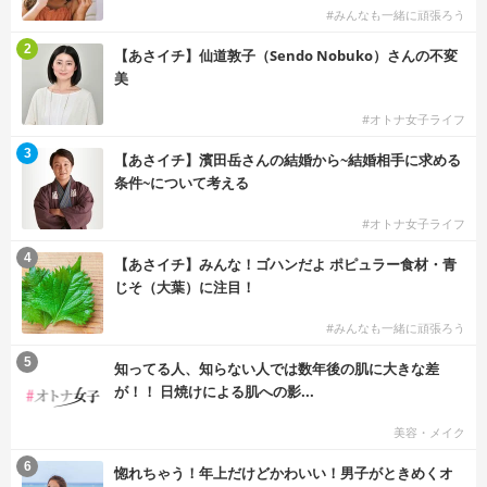
#みんなも一緒に頑張ろう
2
【あさイチ】仙道敦子（Sendo Nobuko）さんの不変
美
#オトナ女子ライフ
3
【あさイチ】濱田岳さんの結婚から~結婚相手に求める
条件~について考える
#オトナ女子ライフ
4
【あさイチ】みんな！ゴハンだよ ポピュラー食材・青
じそ（大葉）に注目！
#みんなも一緒に頑張ろう
5
知ってる人、知らない人では数年後の肌に大きな差
が！！ 日焼けによる肌への影...
美容・メイク
6
惚れちゃう！年上だけどかわいい！男子がときめくオ