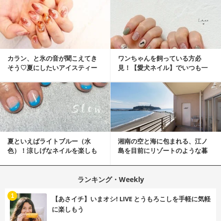
カラン、と氷の音が聞こえてき
ワンちゃんを飼っている方必
そう♡夏にしたいアイスティー
見！【愛犬ネイル】でいつも一
ネイル
緒に♡
夏といえばライトブルー（水
湘南の空と海に包まれる、江ノ
色）！涼しげなネイルを楽しも
島を目前にリゾートのような暮
♡
らしをする
ランキング・Weekly
1
【あさイチ】いまオシ! LIVE とうもろこしを手軽に気軽
に楽しもう