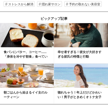
ストレスから解消
隠れ家サロン
予約の取れない美容室
ピックアップ記事
食パンにバター、コーヒー……
幸せ者すぎる！彼女が大好きす
「身体を冷やす朝食」食べてい
ぎる彼氏の特徴と行動
ませんか？
朝ごはんから始まるイイ女のル
惚れちゃう！年上だけどかわい
ーティーン
い！男子がときめくオトナ女子
とは？