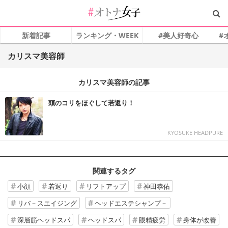
新着記事
ランキング・WEEK
#美人好奇心
#
カリスマ美容師
カリスマ美容師の記事
頭のコリをほぐして若返り！
KYOSUKE HEADPURE
関連するタグ
小顔
若返り
リフトアップ
神田恭佑
リバ－スエイジング
ヘッドエステシャンプ－
深層筋ヘッドスパ
ヘッドスパ
眼精疲労
身体が改善