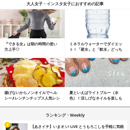
大人女子・インスタ女子におすすめの記事
『できる女』は朝の時間の使い
ミネラルウォーターでダイエッ
方上手♡
ト！「硬水」と「軟水」どっち
を選ぶ？
揚げないからノンオイルでヘル
夏といえばライトブルー（水
シー♪レンチンチップス人気レシ
色）！涼しげなネイルを楽しも
ピ
♡
ランキング・Weekly
1
【あさイチ】いまオシ! LIVE とうもろこしを手軽に気軽