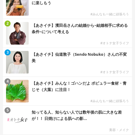
に楽しもう
#みんなも一緒に頑張ろう
2
【あさイチ】濱田岳さんの結婚から~結婚相手に求める
条件~について考える
#オトナ女子ライフ
3
【あさイチ】仙道敦子（Sendo Nobuko）さんの不変
美
#オトナ女子ライフ
4
【あさイチ】みんな！ゴハンだよ ポピュラー食材・青
じそ（大葉）に注目！
#みんなも一緒に頑張ろう
5
知ってる人、知らない人では数年後の肌に大きな差
が！！ 日焼けによる肌への影...
美容・メイク